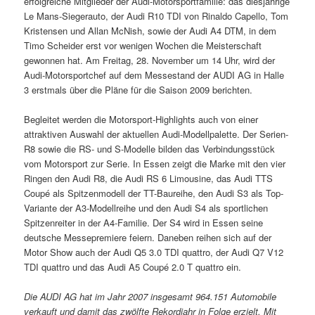
erfolgreiche Mitglieder der Audi-Motorsportfamilie: das diesjährige
Le Mans-Siegerauto, der Audi R10 TDI von Rinaldo Capello, Tom
Kristensen und Allan McNish, sowie der Audi A4 DTM, in dem
Timo Scheider erst vor wenigen Wochen die Meisterschaft
gewonnen hat. Am Freitag, 28. November um 14 Uhr, wird der
Audi-Motorsportchef auf dem Messestand der AUDI AG in Halle
3 erstmals über die Pläne für die Saison 2009 berichten.
Begleitet werden die Motorsport-Highlights auch von einer
attraktiven Auswahl der aktuellen Audi-Modellpalette. Der Serien-
R8 sowie die RS- und S-Modelle bilden das Verbindungsstück
vom Motorsport zur Serie. In Essen zeigt die Marke mit den vier
Ringen den Audi R8, die Audi RS 6 Limousine, das Audi TTS
Coupé als Spitzenmodell der TT-Baureihe, den Audi S3 als Top-
Variante der A3-Modellreihe und den Audi S4 als sportlichen
Spitzenreiter in der A4-Familie. Der S4 wird in Essen seine
deutsche Messepremiere feiern. Daneben reihen sich auf der
Motor Show auch der Audi Q5 3.0 TDI quattro, der Audi Q7 V12
TDI quattro und das Audi A5 Coupé 2.0 T quattro ein.
Die AUDI AG hat im Jahr 2007 insgesamt 964.151 Automobile
verkauft und damit das zwölfte Rekordjahr in Folge erzielt. Mit