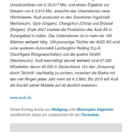
Umsatzerlösen von € 33.617 Mio. und einem Ergebnis vor
Steuern von € 2.915 Mio. erreichte das Unternehmen neue
Höchstwerte. Audi produziert an den Standorten Ingolstadt,
Neckarsulm, Györ (Ungarn), Changchun (China) und Brüssel
(Belgien). Ende 2007 startete die Produktion des Audi A6 in
Aurangabad in Indien. Das Unternehmen ist in mehr als 100
Märkten weltweit tätig. 100-prozentige Töchter der AUDI AG sind
unter anderem Automobili Lamborghini Holding S.p.A.
(Sant’Agata Bolognese/Italien) und die quattro GmbH
(Neckarsulm). Audi beschäftigt derzeit weltweit rund 57.000
Mitarbeiter, davon 45.000 in Deutschland. Um den „Vorsprung
durch Technik“ nachhaltig zu sichern, investiert die Marke mit
den vier Ringen jedes Jahr mehr als € 2 Mrd. Bis 2015 will Audi
die Anzahl seiner Modelle auf 40 deutlich erweitern.
www.audi.de
Dieser Eintrag wurde von
Wolfgang
unter
Motorsport Allgemein
veröffentlicht. Setze ein Lesezeichen für den
Permalink
.