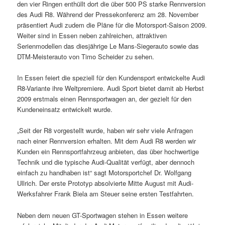
den vier Ringen enthüllt dort die über 500 PS starke Rennversion
des Audi R8. Während der Pressekonferenz am 28. November
präsentiert Audi zudem die Pläne für die Motorsport-Saison 2009.
Weiter sind in Essen neben zahlreichen, attraktiven
Serienmodellen das diesjährige Le Mans-Siegerauto sowie das
DTM-Meisterauto von Timo Scheider zu sehen.
In Essen feiert die speziell für den Kundensport entwickelte Audi
R8-Variante ihre Weltpremiere. Audi Sport bietet damit ab Herbst
2009 erstmals einen Rennsportwagen an, der gezielt für den
Kundeneinsatz entwickelt wurde.
„Seit der R8 vorgestellt wurde, haben wir sehr viele Anfragen
nach einer Rennversion erhalten. Mit dem Audi R8 werden wir
Kunden ein Rennsport­fahrzeug anbieten, das über hochwertige
Technik und die typische Audi-Qualität verfügt, aber dennoch
einfach zu handhaben ist“ sagt Motorsportchef Dr. Wolfgang
Ullrich. Der erste Prototyp absolvierte Mitte August mit Audi-
Werksfahrer Frank Biela am Steuer seine ersten Testfahrten.
Neben dem neuen GT-Sportwagen stehen in Essen weitere