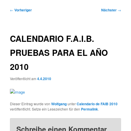
Beitragsnavigation
←
Vorheriger
Nächster
→
CALENDARIO F.A.I.B.
PRUEBAS PARA EL AÑO
2010
Veröffentlicht am
4.4.2010
Dieser Eintrag wurde von
Wolfgang
unter
Calendario de FAIB 2010
veröffentlicht. Setze ein Lesezeichen für den
Permalink
.
Schreibe einen Kommentar