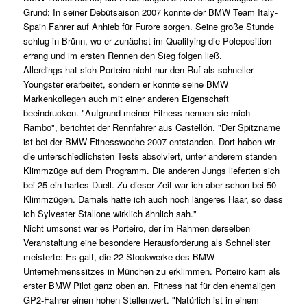
Grund: In seiner Debütsaison 2007 konnte der BMW Team Italy-
Spain Fahrer auf Anhieb für Furore sorgen. Seine große Stunde
schlug in Brünn, wo er zunächst im Qualifying die Poleposition
errang und im ersten Rennen den Sieg folgen ließ.
Allerdings hat sich Porteiro nicht nur den Ruf als schneller
Youngster erarbeitet, sondern er konnte seine BMW
Markenkollegen auch mit einer anderen Eigenschaft
beeindrucken. "Aufgrund meiner Fitness nennen sie mich
Rambo", berichtet der Rennfahrer aus Castellón. "Der Spitzname
ist bei der BMW Fitnesswoche 2007 entstanden. Dort haben wir
die unterschiedlichsten Tests absolviert, unter anderem standen
Klimmzüge auf dem Programm. Die anderen Jungs lieferten sich
bei 25 ein hartes Duell. Zu dieser Zeit war ich aber schon bei 50
Klimmzügen. Damals hatte ich auch noch längeres Haar, so dass
ich Sylvester Stallone wirklich ähnlich sah."
Nicht umsonst war es Porteiro, der im Rahmen derselben
Veranstaltung eine besondere Herausforderung als Schnellster
meisterte: Es galt, die 22 Stockwerke des BMW
Unternehmenssitzes in München zu erklimmen. Porteiro kam als
erster BMW Pilot ganz oben an. Fitness hat für den ehemaligen
GP2-Fahrer einen hohen Stellenwert. "Natürlich ist in einem