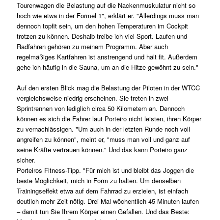
Tourenwagen die Belastung auf die Nackenmuskulatur nicht so
hoch wie etwa in der Formel 1", erklärt er. "Allerdings muss man
dennoch topfit sein, um den hohen Temperaturen im Cockpit
trotzen zu können. Deshalb treibe ich viel Sport. Laufen und
Radfahren gehören zu meinem Programm. Aber auch
regelmäßiges Kartfahren ist anstrengend und hält fit. Außerdem
gehe ich häufig in die Sauna, um an die Hitze gewöhnt zu sein."
Auf den ersten Blick mag die Belastung der Piloten in der WTCC
vergleichsweise niedrig erscheinen. Sie treten in zwei
Sprintrennen von lediglich circa 50 Kilometern an. Dennoch
können es sich die Fahrer laut Porteiro nicht leisten, ihren Körper
zu vernachlässigen. "Um auch in der letzten Runde noch voll
angreifen zu können", meint er, "muss man voll und ganz auf
seine Kräfte vertrauen können." Und das kann Porteiro ganz
sicher.
Porteiros Fitness-Tipp. "Für mich ist und bleibt das Joggen die
beste Möglichkeit, mich in Form zu halten. Um denselben
Trainingseffekt etwa auf dem Fahrrad zu erzielen, ist einfach
deutlich mehr Zeit nötig. Drei Mal wöchentlich 45 Minuten laufen
– damit tun Sie Ihrem Körper einen Gefallen. Und das Beste: