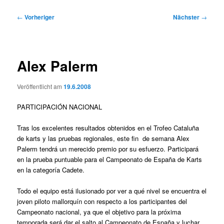
Beitragsnavigation
←
Vorheriger
Nächster
→
Alex Palerm
Veröffentlicht am
19.6.2008
PARTICIPACIÓN NACIONAL
Tras los excelentes resultados obtenidos en el Trofeo Cataluña
de karts y las pruebas regionales, este fin de semana Alex
Palerm tendrá un merecido premio por su esfuerzo. Participará
en la prueba puntuable para el Campeonato de España de Karts
en la categoría Cadete.
Todo el equipo está ilusionado por ver a qué nivel se encuentra el
joven piloto mallorquín con respecto a los participantes del
Campeonato nacional, ya que el objetivo para la próxima
temporada será dar el salto al Campeonato de España y luchar