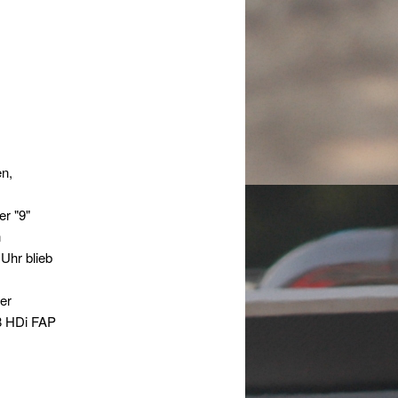
en,
r "9"
n
Uhr blieb
er
8 HDi FAP