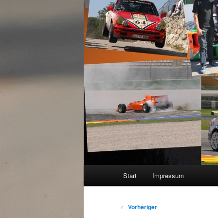
Hauptmenü
Start
Impressum
Beitragsnavigation
←
Vorheriger