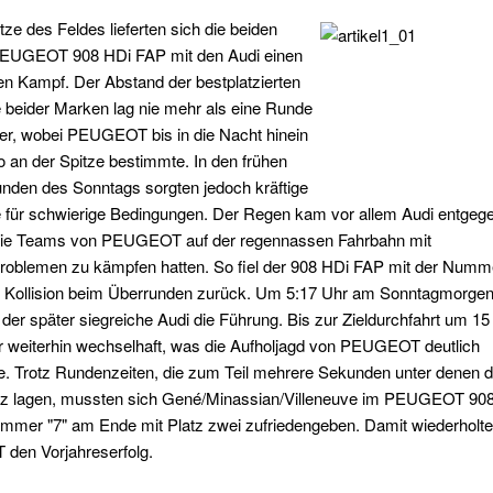
tze des Feldes lieferten sich die beiden
EUGEOT 908 HDi FAP mit den Audi einen
n Kampf. Der Abstand der bestplatzierten
 beider Marken lag nie mehr als eine Runde
er, wobei PEUGEOT bis in die Nacht hinein
 an der Spitze bestimmte. In den frühen
nden des Sonntags sorgten jedoch kräftige
e für schwierige Bedingungen. Der Regen kam vor allem Audi entgeg
ie Teams von PEUGEOT auf der regennassen Fahrbahn mit
problemen zu kämpfen hatten. So fiel der 908 HDi FAP mit der Numme
r Kollision beim Überrunden zurück. Um 5:17 Uhr am Sonntagmorge
er später siegreiche Audi die Führung. Bis zur Zieldurchfahrt um 15 
r weiterhin wechselhaft, was die Aufholjagd von PEUGEOT deutlich
e. Trotz Rundenzeiten, die zum Teil mehrere Sekunden unter denen d
z lagen, mussten sich Gené/Minassian/Villeneuve im PEUGEOT 90
ummer "7" am Ende mit Platz zwei zufriedengeben. Damit wiederholte
en Vorjahreserfolg.