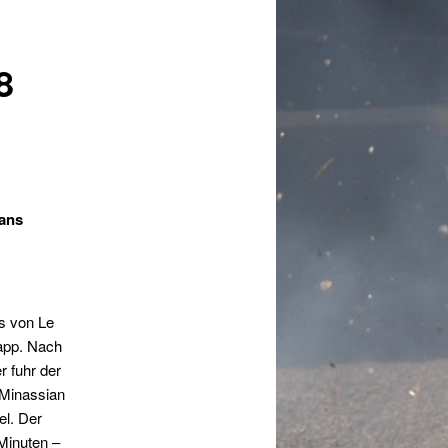
8
Mans
s von Le
app. Nach
 fuhr der
Minassian
el. Der
Minuten –