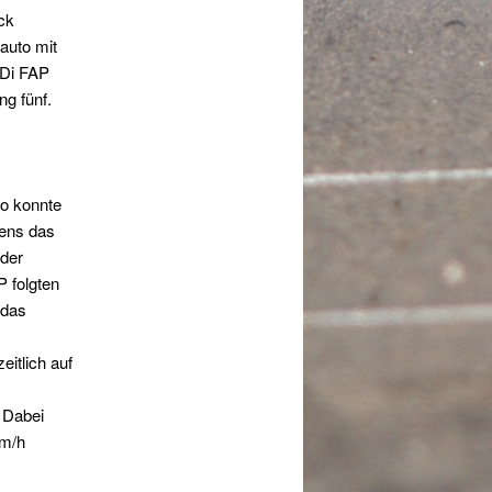
ck
auto mit
HDi FAP
g fünf.
So konnte
ens das
der
 folgten
 das
itlich auf
 Dabei
km/h