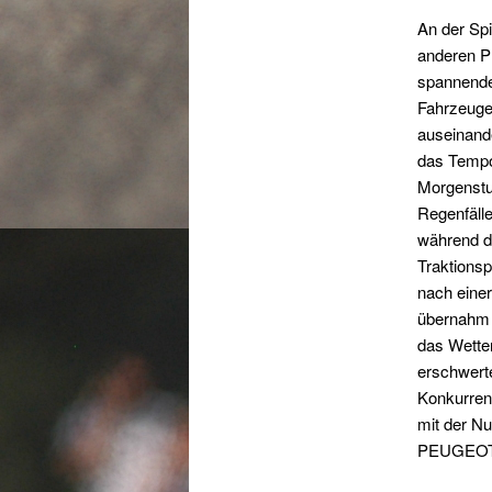
An der Spi
anderen P
spannende
Fahrzeuge
auseinand
das Tempo
Morgenstu
Regenfäll
während d
Traktions
nach eine
übernahm d
das Wette
erschwert
Konkurren
mit der N
PEUGEOT d