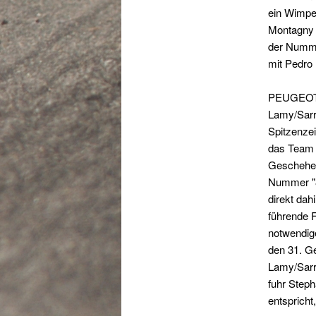
ein Wimpe
Montagny 
der Nummer
mit Pedro 
PEUGEOT w
Lamy/Sarra
Spitzenzei
das Team 
Geschehen
Nummer "8
direkt da
führende 
notwendig
den 31. G
Lamy/Sarra
fuhr Step
entspricht