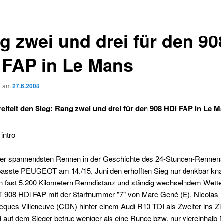
g zwei und drei für den 90
 FAP in Le Mans
ht am
27.6.2008
eitelt den Sieg: Rang zwei und drei für den 908 HDi FAP in Le 
der spannendsten Rennen in der Geschichte des 24-Stunden-Rennen
asste PEUGEOT am 14./15. Juni den erhofften Sieg nur denkbar kn
n fast 5.200 Kilometern Renndistanz und ständig wechselndem Wetter
08 HDi FAP mit der Startnummer "7" von Marc Gené (E), Nicolas 
cques Villeneuve (CDN) hinter einem Audi R10 TDI als Zweiter ins Zi
auf dem Sieger betrug weniger als eine Runde bzw. nur viereinhalb 