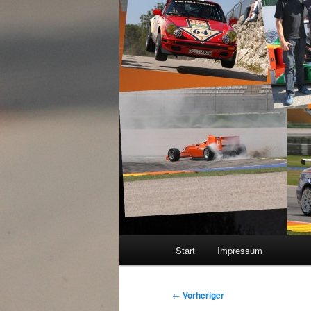
Hauptmenü
Start
Impressum
Beitragsnavigation
←
Vorheriger