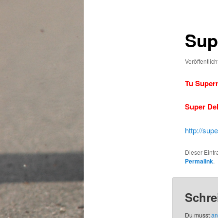
Sup
Veröffentlic
Tu Super
Super Del
http://sup
Dieser Eint
Permalink
.
Schre
Du musst
an