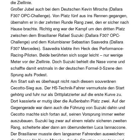
die Ziellinie.
Großer Jubel auch bei dem Deutschen Kevin Mirocha (Dallara
F307 OPC-Challenge). Von Platz fünf aus ins Rennen gegangen,
übernahm er in der zehnten Runde Rang zwei, den er sicher nach
Hause brachte. Richtig eng war der Kampf um den dritten Platz
zwischen dem Brasilianer Rafael Suzuki (Dallara F307 OPC-
Challenge) und dem Kolumbianer Sebastian Saavedra (Dallara
F307 Mercedes). Saavedra klebte ihm Heck des Performance-
Racing-Piloten. Beide berührten sich sogar leicht – nur wenige
Meter vor der Ziellinie. Doch Suzuki behielt die Nase vorne und
schaffte damit erstmals in der deutschen Formel-3-Szene den
Sprung aufs Podest.
Am Start sah es überhaupt nicht nach diesem souveränen
Cecotto-Sieg aus. Der HS-Technik-Fahrer vermurkste den Start
gehörig und fuhr nur als Drittplatzierter auf die erste Kurve zu.
Dort kassierte er mutig über die Außenbahn Platz zwei. Auf der
Gegengerade war dann auch die Führung von Suzuki dahin und
Cecotto machte sich fortan auf, seinen Vorsprung immer weiter
auszubauen. Suzuki lag zwar auf einem relativ sicheren zweiten
Rang, scheiterte aber dann am überrundenten Luca Iannaccone.
Der Brasilianer musste dem langsamer Fahrenden ausweichen: