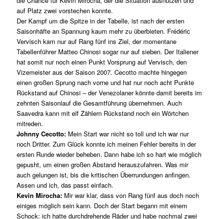
die Chance für Kevin Mirocha, der die Situation ausnutzen und
auf Platz zwei vorstechen konnte.
Der Kampf um die Spitze in der Tabelle, ist nach der ersten
Saisonhäfte an Spannung kaum mehr zu überbieten. Frédéric
Vervisch kam nur auf Rang fünf ins Ziel, der momentane
Tabellenführer Matteo Chinosi sogar nur auf sieben. Der Italiener
hat somit nur noch einen Punkt Vorsprung auf Vervisch, den
Vizemeister aus der Saison 2007. Cecotto machte hingegen
einen großen Sprung nach vorne und hat nur noch acht Punkte
Rückstand auf Chinosi – der Venezolaner könnte damit bereits im
zehnten Saisonlauf die Gesamtführung übernehmen. Auch
Saavedra kann mit elf Zählern Rückstand noch ein Wörtchen
mitreden.
Johnny Cecotto:
Mein Start war nicht so toll und ich war nur
noch Dritter. Zum Glück konnte ich meinen Fehler bereits in der
ersten Runde wieder beheben. Dann habe ich so hart wie möglich
gepusht, um einen großen Abstand herauszufahren. Was mir
auch gelungen ist, bis die kritischen Überrundungen anfingen.
Assen und ich, das passt einfach.
Kevin Mirocha:
Mir war klar, dass von Rang fünf aus doch noch
einiges möglich sein kann. Doch der Start begann mit einem
Schock: ich hatte durchdrehende Räder und habe nochmal zwei