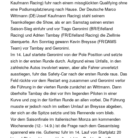
Kaufmann Racing) fuhr nach einem missglückten Qualifying ohne
eine Podiumsplatzierung nach Hause. Der Deutsche Marco
Wittmann (DE/Josef Kaufmann Racing) stahl seinem
Teamkollegen die Show, als er am Samstag seinen ersten
Saison-Sieg einfuhr und vor Tiago Geronimi (BR/Eifelland
Racing) und Adrien Tambay (FR/Eifelland Racing) die Ziellinie
überquerte. Am Sonntag gewann Kevin Breysse (FR/DAMS
Team) vor Tambay and Geronimi.
Im 14. Lauf startete Geronimi von der Pole Position und setzte
sich in der ersten Runde durch. Aufgrund eines Unfalls, in den
zahlreiche Autos involviert waren, aber alle Fahrer unverletzt
ausstiegen, fuhr das Safety-Car nach der ersten Runde raus. Das
Feld rückte vor dem Restart eng zusammen und Geronimi verlor
die Führung in der vierten Runde zunächst an Wittmann. Dann
überholte Tambay die drei vor ihm liegenden Piloten in einer
Kurve und zog in der fünften Runde an allen vorbei. Die Führung
musste er jedoch noch im selben Umlauf an Breysse abgeben,
der sich an die Spitze setzte und bis Rennende vorn blieb.
Vor dem Saisonfinale im italienischen Monza am kommenden
Wochenende (12.- 14.9.) ist die Frage nach dem Gesamtsieg
spannend wie nie. Gutierrez fuhr im 14. Lauf von Startplatz 20