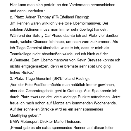
Hier kann man sich perfekt an den Vordermann heranschieben
und dann überholen.“
2. Platz: Adrien Tambay (FR/Eifelland Racing):
„Im Rennen waren wirklich viele tolle Überholmanöver. Bei
solchen Aktionen muss man immer sehr überlegt handeln.
Während der Safety-Car-Phase dachte ich auf Platz vier darüber
nach, welche Chancen ich habe, um nach vorn zu kommen. Als
ich Tiago Geronimi überholte, wusste ich, dass er mich als
Teamkollege nicht abschießen würde und ich blieb auf der
Außenseite. Dem Überholmanöver von Kevin Breysse konnte ich
nichts entgegensetzen, denn er bremste sehr spät und ging
hohes Risiko.“
3. Platz: Tiago Geronimi (BR/Eifelland Racing):
„Von der Pole Position möchte man natürlich immer gewinnen,
aber das Gesamtergebnis geht in Ordnung. Aus Spa konnte ich
durch Platz zwei und drei viele wichtige Punkte mitnehmen. Jetzt
freue ich mich schon auf Monza am kommenden Wochenende.
Auf der schnellen Strecke wird es ein sehr spannendes
Qualifying geben.“
BMW Motorsport Direktor Mario Theissen:
„Erneut gab es ein extra spannendes Rennen auf dieser tollen