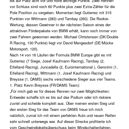
bis auf Platz acht vor und holte wichtige Punkte. Zwei Rennen
vor Schluss sind noch 60 Punkte plus zwei Extra-Zähler für die
Pole Position zu vergeben. Momentan liegt Gutierrez mit 315
Punkten vor Wittmann (283) und Tambay (260). Die Rookie-
Wertung, dessen Gewinner in der nächsten Saison eines der
attraktiven Förderpakete von BMW erhält, kann noch immer von
zwei Fahrern gewonnen werden. Michael Christensen (DK/Double
R Racing, 130 Punkte) liegt vor David Mengesdorf (DE/Mücke
Motorsport, 120).
Nach 14 von 16 Läufen der Formula BMW Europe gibt es mit
Gutierrez (7 Siege, Josef Kaufmann Racing), Tambay (2,
Eifelland Racing), Juncadella (2, Eurointernational ), Geronimi (1,
Eifelland Racing), Wittmann (1, Josef Kaufmann Racing) und
Breysse (1, DAMS) sechs verschiedene Sieger aus vier Teams.
1. Platz Kevin Breysse (FR/DAMS Team):
„Für mich gab es für dieses Rennen nur zwei Möglichkeiten:
Entweder schaffe ich es bis auf das Podium oder ich riskiere
zuviel und scheide komplett aus. Über meinen ersten Sieg und
den ersten Sieg für das Team von DAMS freue ich mich
natürlich, zumal ich mit einem perfekten Auto und neuen Reifen
sehr schnell unterwegs war. Auf dieser Strecke profitierte ich
vom Geschwindigkeitsüberschuss beim Windschattenfahren.