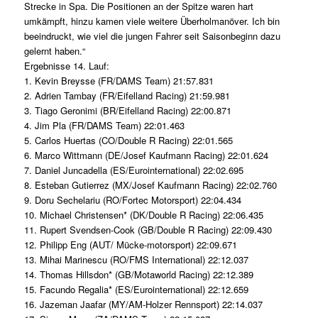
Strecke in Spa. Die Positionen an der Spitze waren hart
umkämpft, hinzu kamen viele weitere Überholmanöver. Ich bin
beeindruckt, wie viel die jungen Fahrer seit Saisonbeginn dazu
gelernt haben.“
Ergebnisse 14. Lauf:
1. Kevin Breysse (FR/DAMS Team) 21:57.831
2. Adrien Tambay (FR/Eifelland Racing) 21:59.981
3. Tiago Geronimi (BR/Eifelland Racing) 22:00.871
4. Jim Pla (FR/DAMS Team) 22:01.463
5. Carlos Huertas (CO/Double R Racing) 22:01.565
6. Marco Wittmann (DE/Josef Kaufmann Racing) 22:01.624
7. Daniel Juncadella (ES/Eurointernational) 22:02.695
8. Esteban Gutierrez (MX/Josef Kaufmann Racing) 22:02.760
9. Doru Sechelariu (RO/Fortec Motorsport) 22:04.434
10. Michael Christensen* (DK/Double R Racing) 22:06.435
11. Rupert Svendsen-Cook (GB/Double R Racing) 22:09.430
12. Philipp Eng (AUT/ Mücke-motorsport) 22:09.671
13. Mihai Marinescu (RO/FMS International) 22:12.037
14. Thomas Hillsdon* (GB/Motaworld Racing) 22:12.389
15. Facundo Regalia* (ES/Eurointernational) 22:12.659
16. Jazeman Jaafar (MY/AM-Holzer Rennsport) 22:14.037