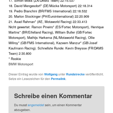
17. Simon Moss (ZA/DAMS Team) 22:15.037
18. David Mengesdorf* (DE/Mücke Motorsport) 22:18.314
19. Pedro Bianchini (BR/FMS International) 22:18.532
20. Marlon Stockinger (PH/Eurointernational) 22:20.909
21. Asad Rahman* (AE, Motaworld Racing) 22:33.413
Nicht gewertet: Ramon Pineiro* (ES/Fortec Motorsport), Henrique
Martins* (BR/Eifelland Racing), William Buller (GB/Fortec
Motorsport), Mathijs Harkema (NL/Motaworld Racing), Ollie
Millroy* (GB/FMS International), Kazeem Manzur* (GB/Josef
Kaufmann Racing). Schnellste Runde: Kevin Breysse (FR/DAMS
Team) 2:30.800
* Rookie
BMW Motorsport
Dieser Eintrag wurde von
Wolfgang
unter
Rundstrecke
veröffentlicht.
Setze ein Lesezeichen für den
Permalink
.
Schreibe einen Kommentar
Du musst
angemeldet
sein, um einen Kommentar
abzugeben.