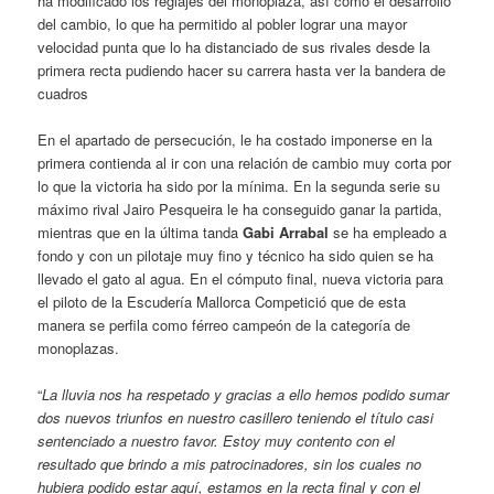
ha modificado los reglajes del monoplaza, así como el desarrollo
del cambio, lo que ha permitido al pobler lograr una mayor
velocidad punta que lo ha distanciado de sus rivales desde la
primera recta pudiendo hacer su carrera hasta ver la bandera de
cuadros
En el apartado de persecución, le ha costado imponerse en la
primera contienda al ir con una relación de cambio muy corta por
lo que la victoria ha sido por la mínima. En la segunda serie su
máximo rival Jairo Pesqueira le ha conseguido ganar la partida,
mientras que en la última tanda
Gabi Arrabal
se ha empleado a
fondo y con un pilotaje muy fino y técnico ha sido quien se ha
llevado el gato al agua. En el cómputo final, nueva victoria para
el piloto de la Escudería Mallorca Competició que de esta
manera se perfila como férreo campeón de la categoría de
monoplazas.
“
La lluvia nos ha respetado y gracias a ello hemos podido sumar
dos nuevos triunfos en nuestro casillero teniendo el título casi
sentenciado a nuestro favor. Estoy muy contento con el
resultado que brindo a mis patrocinadores, sin los cuales no
hubiera podido estar aquí, estamos en la recta final y con el