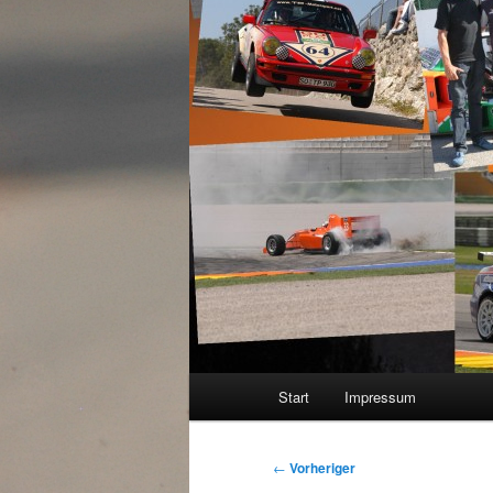
Hauptmenü
Start
Impressum
Beitragsnavigation
←
Vorheriger