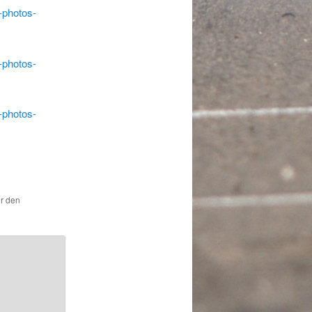
-photos-
-photos-
-photos-
ür den