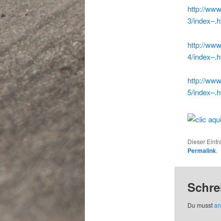
http://www
3/index–.h
http://www
4/index–.h
http://www
5/index–.h
Dieser Eint
Permalink
.
Schre
Du musst
an