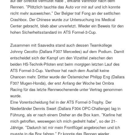
auf der Strecke vermutet habe″, erklärte Vanthoor nach dem
Rennen. ″Plötzlich tauchte das Auto vor mir auf und ich konnte
nicht mehr ausweichen.″ Der Belgier traf Fong an der seitlichen
Crashbox. Der Chinese wurde zur Untersuchung ins Medical
Center gebracht, blieb aber unverletzt. Wieder ein Beweis für den
hohen Sicherheitsstandard im ATS Formel-3-Cup.
Zusammen mit Saavedra stand auch dessen Teamkollege
Johnny Cecotto (Dallara F307 Mercedes) auf dem Podium. Damit
entscheidet sich der Kampf um den Vizetitel zwischen den
beiden HS-Technik-Piloten erst beim morgigen letzten Lauf des
ATS Formel-3-Cup. Vanthoor hat nach dem Ausfall keine
Chancen mehr. Dritter wurde der Österreicher Philipp Eng (Dallara
F307 Mugen-Honda), der erst Anfang der Woche bei Ombra
Racing für das letzte Rennwochenende unter Vertrag genommen
wurde.
Eine Vorentscheidung fiel in der ATS Formel-3-Trophy. Der
Niederländer Dennis Swart (Dallara F304 OPC-Challenge) lag in
Führung, als er nach einem Dreher an die Box kam. ″Karline hat
mich getroffen, weswegen ich mich gedreht habe″, so der 21-
Jährige. ″Dadurch ist mir mein Frontflügel angebrochen und ich
musste in die Box fahren.″ Er konnte das Rennen wieder