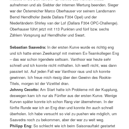
aufnehmen und als Siebter der internen Wertung beenden. Sieger
war der Österreicher Marco Oberhauser vor seinem Landsmann
Bernd Herndlhofer (beide Dallara F304 Opel) und der
Niederländerin Shirley van der Lof (Dallara F304 OPC-Challenge).
Oberhauser führt jetzt mit 113 Punkten und fünf bzw. sechs
Zählern Vorsprung auf Herndlhofer und Swart.
Sebastian Saavedra:
In der ersten Kurve wurde es richtig eng
und ich hatte einen Zweikampf mit meinem Ex-Teamkollegen Eng
– das war schon irgendwie seltsam. Vanthoor war heute sehr
schnell und ich konnte nicht mithalten. Ich weiß nicht, was dann
passiert ist. Auf jeden Fall war Vanthoor raus und ich konnte
gewinnen. Ich freue mich riesig über den Gewinn des Rookie-
Titels, morgen ist der Vizetitel dran.
Johnny Cecotto:
Am Start hatte ich Probleme mit der Kupplung,
deswegen kam ich nur als Fünfter aus der ersten Kurve. Wenige
Kurven später konnte ich schon Rang vier übernehmen. In der
fünfte Runde war ich an Eng dran und konnte ihn auch schnell
überholen. Ich habe versucht so viel zu pushen wie möglich, um
Saavedra noch zu bekommen, aber der war zu weit weg.
Philipp Eng:
So schlecht wie ich beim Saisonauftakt gestartet