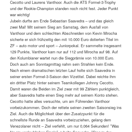
Cecotto und Laurens Vanthoor. Auch die ATS Formel-3-Trophy
und der Rookie-Champion standen noch nicht fest. Jeder Punkt
war wichtig!
Jubeln durfte am Ende Sebastian Saavedra – und das gleich
zwei Mal! Mit seinem Sieg am Samstag, dem Ausfall von
Vanthoor und dem schlechten Abschneiden von Kevin Mirocha
sicherte er sich frühzeitig den mit 10.000 Euro dotierten Titel im
ZF – auto motor und sport – Juniorpokal. Er sammelte insgesamt
129 Punkte, Vanthoor kam nur auf 112 und Mirocha auf 98. Auf
den Kolumbianer wartet nun die Siegprämie von 10.000 Euro.
Doch auch am Sonntagmittag nahm sein Strahlen kein Ende.
Nach einem dramatischen letzten Lauf holte sich Saavedra in
seiner ersten Formel-3-Saison den Vizetitel. Dabei reichte ihm
ein dritter Platz hinter seinem Teamkollegen Johnny Cecotto.
Damit waren die Beiden im Ziel zwar mit 99 Zählern punktgleich,
aber Saavedra hatte einen Sieg mehr auf seinem Konto stehen.
Cecotto hatte alles versuchte, um am Führenden Vanthoor
vorbeizukommen. Doch der rettete seinen zweiten Saisonsieg ins
Ziel. Auch die Möglichkeit über den Zusatzpunkt für die
schnellste Runde an Saavedra vorbeizuziehen, gelang dem
Venezolaner nicht – Ziel verfehlt, um nur 0,064 Sekunden! ″Was