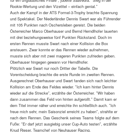
für ein unglaubliches Finale″, jubelte Saavedra. ″Sieg in der
Rookie-Wertung und den Vizetitel – einfach genial.″
Auch der Kampf in der ATS Formel-3-Trophy brachte Spannung
und Spektakel. Der Niederländer Dennis Swart war als Führender
mit 105 Punkten nach Oschersleben gereist. Die beiden
Österreicher Marco Oberhauser und Bernd Herndlhofer lauerten
mit drei beziehungsweise fünf Punkten Rückstand. Doch im
ersten Rennen musste Swart nach einer Kollision die Box
ansteuern. Zwar konnte er das Rennen wieder aufnehmen,
musste sich aber mit zwei mageren Punkten zufrieden geben.
Oberhauser hingegen gewann vor Herndlhofer.
Plötzlich war Swart nur noch Dritter der Tabelle. Die
Vorentscheidung brachte die erste Runde im zweiten Rennen.
Ausgerechnet Oberhauser und Swart fanden sich nach leichter
Kollision am Ende des Feldes wieder. ″Ich kam hinter Dennis
wieder auf die Strecke″, erzählte der Österreicher. ″Wir haben
dann zusammen das Feld von hinten aufgerollt.″ Damit kam er
dem Titel immer näher und erreichte ihn schließlich auch. ″Ich
freue mich sehr, mein Saisonziel erreicht zu haben″, strahlte er
nach dem Rennen. Das Geschenk seines Teams folgte auf dem
Fuße: ″Er darf jetzt ausgiebig unser Cup-Auto testen″, erzählte
Knud Rieser, Teamchef von Neuhauser Racing.