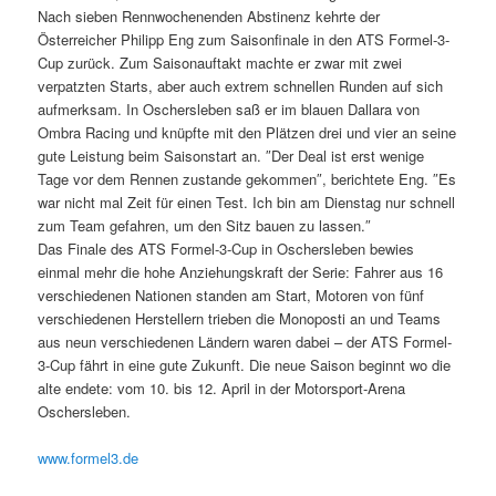
Nach sieben Rennwochenenden Abstinenz kehrte der
Österreicher Philipp Eng zum Saisonfinale in den ATS Formel-3-
Cup zurück. Zum Saisonauftakt machte er zwar mit zwei
verpatzten Starts, aber auch extrem schnellen Runden auf sich
aufmerksam. In Oschersleben saß er im blauen Dallara von
Ombra Racing und knüpfte mit den Plätzen drei und vier an seine
gute Leistung beim Saisonstart an. ″Der Deal ist erst wenige
Tage vor dem Rennen zustande gekommen″, berichtete Eng. ″Es
war nicht mal Zeit für einen Test. Ich bin am Dienstag nur schnell
zum Team gefahren, um den Sitz bauen zu lassen.″
Das Finale des ATS Formel-3-Cup in Oschersleben bewies
einmal mehr die hohe Anziehungskraft der Serie: Fahrer aus 16
verschiedenen Nationen standen am Start, Motoren von fünf
verschiedenen Herstellern trieben die Monoposti an und Teams
aus neun verschiedenen Ländern waren dabei – der ATS Formel-
3-Cup fährt in eine gute Zukunft. Die neue Saison beginnt wo die
alte endete: vom 10. bis 12. April in der Motorsport-Arena
Oschersleben.
www.formel3.de