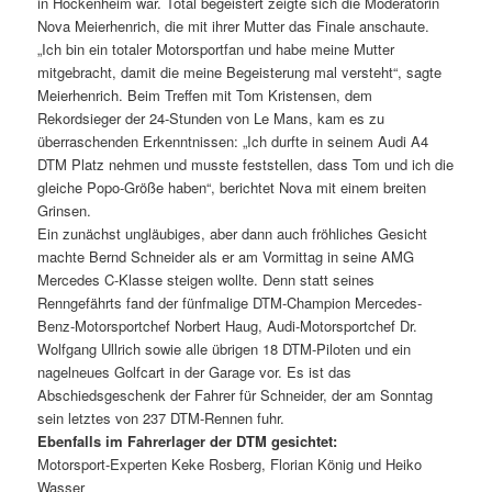
in Hockenheim war. Total begeistert zeigte sich die Moderatorin
Nova Meierhenrich, die mit ihrer Mutter das Finale anschaute.
„Ich bin ein totaler Motorsportfan und habe meine Mutter
mitgebracht, damit die meine Begeisterung mal versteht“, sagte
Meierhenrich. Beim Treffen mit Tom Kristensen, dem
Rekordsieger der 24-Stunden von Le Mans, kam es zu
überraschenden Erkenntnissen: „Ich durfte in seinem Audi A4
DTM Platz nehmen und musste feststellen, dass Tom und ich die
gleiche Popo-Größe haben“, berichtet Nova mit einem breiten
Grinsen.
Ein zunächst ungläubiges, aber dann auch fröhliches Gesicht
machte Bernd Schneider als er am Vormittag in seine AMG
Mercedes C-Klasse steigen wollte. Denn statt seines
Renngefährts fand der fünfmalige DTM-Champion Mercedes-
Benz-Motorsportchef Norbert Haug, Audi-Motorsportchef Dr.
Wolfgang Ullrich sowie alle übrigen 18 DTM-Piloten und ein
nagelneues Golfcart in der Garage vor. Es ist das
Abschiedsgeschenk der Fahrer für Schneider, der am Sonntag
sein letztes von 237 DTM-Rennen fuhr.
Ebenfalls im Fahrerlager der DTM gesichtet:
Motorsport-Experten Keke Rosberg, Florian König und Heiko
Wasser