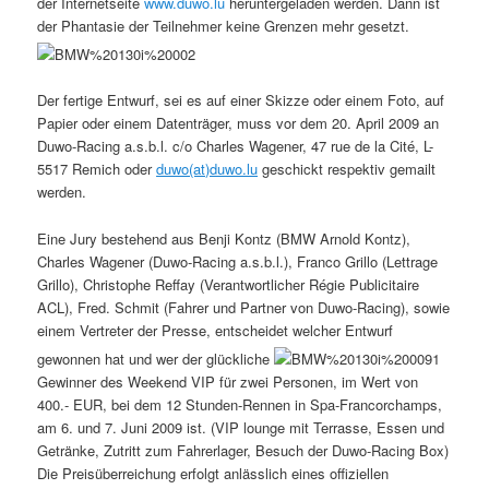
der Internetseite
www.duwo.lu
heruntergeladen werden. Dann ist
der Phantasie der Teilnehmer keine Grenzen mehr gesetzt.
Der fertige Entwurf, sei es auf einer Skizze oder einem Foto, auf
Papier oder einem Datenträger, muss vor dem 20. April 2009 an
Duwo-Racing a.s.b.l. c/o Charles Wagener, 47 rue de la Cité, L-
5517 Remich oder
duwo(at)duwo.lu
geschickt respektiv gemailt
werden.
Eine Jury bestehend aus Benji Kontz (BMW Arnold Kontz),
Charles Wagener (Duwo-Racing a.s.b.l.), Franco Grillo (Lettrage
Grillo), Christophe Reffay (Verantwortlicher Régie Publicitaire
ACL), Fred. Schmit (Fahrer und Partner von Duwo-Racing), sowie
einem Vertreter der Presse, entscheidet welcher Entwurf
gewonnen hat und wer der glückliche
Gewinner des Weekend VIP für zwei Personen, im Wert von
400.- EUR, bei dem 12 Stunden-Rennen in Spa-Francorchamps,
am 6. und 7. Juni 2009 ist. (VIP lounge mit Terrasse, Essen und
Getränke, Zutritt zum Fahrerlager, Besuch der Duwo-Racing Box)
Die Preisüberreichung erfolgt anlässlich eines offiziellen