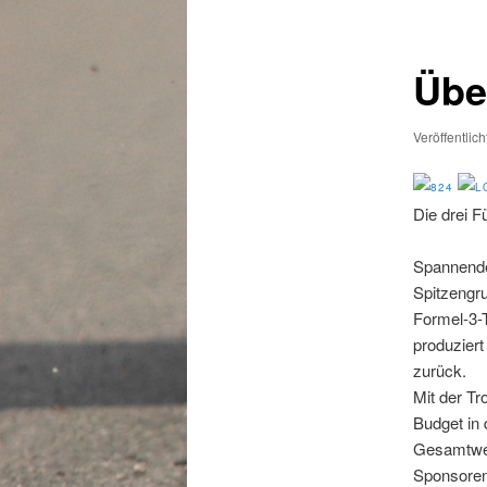
Übe
Veröffentlic
Die drei 
Spannende
Spitzengru
Formel-3-
produziert
zurück.
Mit der Tr
Budget in 
Gesamtwer
Sponsoren