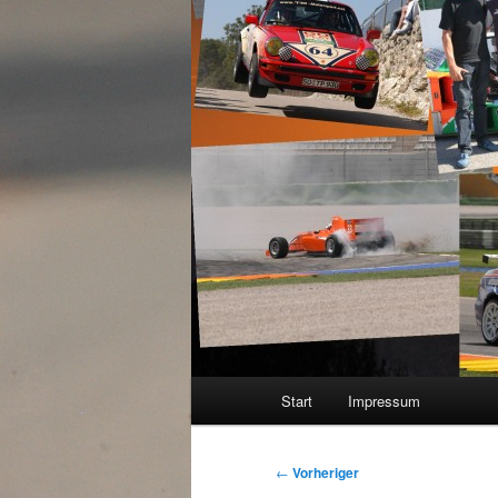
Hauptmenü
Start
Impressum
Beitragsnavigation
←
Vorheriger