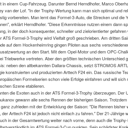
it in einem Cup-Fahrzeug. Darunter Bernd Herndlhofer, Marco Oberh
ey van der Lof. ″In der Trophy-Wertung kann man sich optimal und rel
tig vorbereiten. Man lernt das Formel-3-Auto, die Strecken und die
nen″, erklärt Herndlhofer. ″Diese Erkenntnisse nutzen einem dann spä
g, in der doch konsequenter, schneller und zielorientierter gefahren w
r ATS Formel-3-Trophy wird Vielfalt groß geschrieben. Am dritten Sa
e auf dem Hockenheimring gingen Piloten aus sechs verschiedene
 Zusatzwertung an den Start. Mit dem Opel-Motor und dem OPC-Chall
 Triebwerke vertreten. Aber den größten technischen Unterschied gi
is: neben den altbekannten Dallara-Chassis, setzt STROMOS ART
gie konstruierten und produzierten Arttech F24 ein. Das russische T
uropäischen Formelserien schon viele Erfolge einfahren und will sich
tschen Szene etablieren.
nnten die Exoten auch in der ATS Formel-3-Trophy überzeugen. Der U
ukanov gewann alle sechs Rennen der bisherigen Saison. Trotzdem i
 ganz zufrieden mit der Entwicklung der Saison: ″Die Rennen bisher
 der Arttech F24 ist jedoch nicht einfach zu fahren.″ Der 21-Jährige wi
uch in der Gesamtwertung weiter nach vorne, denn auch die Trophy-
bstverständlich im ATS Formel-3-Cup punkten. Sein schärfster Konk