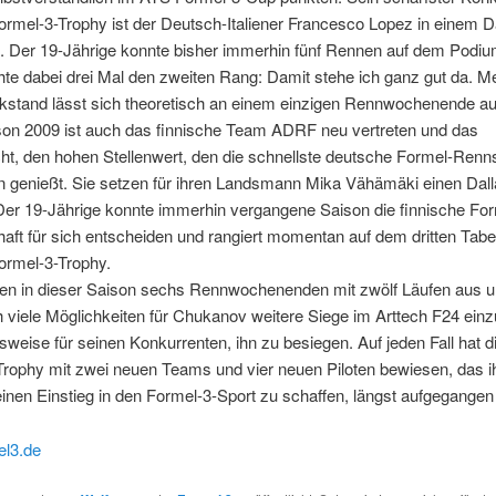
rmel-3-Trophy ist der Deutsch-Italiener Francesco Lopez in einem D
. Der 19-Jährige konnte bisher immerhin fünf Rennen auf dem Podi
hte dabei drei Mal den zweiten Rang: Damit stehe ich ganz gut da. M
kstand lässt sich theoretisch an einem einzigen Rennwochenende au
ison 2009 ist auch das finnische Team ADRF neu vertreten und das
cht, den hohen Stellenwert, den die schnellste deutsche Formel-Renn
n genießt. Sie setzen für ihren Landsmann Mika Vähämäki einen Dal
Der 19-Jährige konnte immerhin vergangene Saison die finnische For
aft für sich entscheiden und rangiert momentan auf dem dritten Tabel
ormel-3-Trophy.
en in dieser Saison sechs Rennwochenenden mit zwölf Läufen aus 
h viele Möglichkeiten für Chukanov weitere Siege im Arttech F24 ein
weise für seinen Konkurrenten, ihn zu besiegen. Auf jeden Fall hat 
Trophy mit zwei neuen Teams und vier neuen Piloten bewiesen, das i
inen Einstieg in den Formel-3-Sport zu schaffen, längst aufgegangen 
l3.de