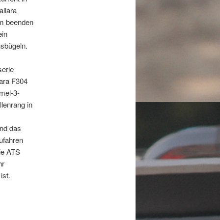
allara
um beenden
ein
sbügeln.
serie
lara F304
mel-3-
lenrang in
und das
zufahren
die ATS
hr
ist.