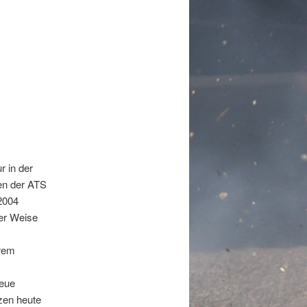
 in der
ten der ATS
2004
ner Weise
erem
neue
zen heute