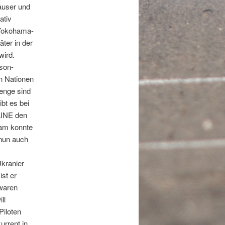
auser und
ativ
 Yokohama-
ter in der
ird.
ison-
n Nationen
enge sind
bt es bei
LINE den
eam konnte
 nun auch
kranier
st er
 waren
ll
Piloten
urrent in