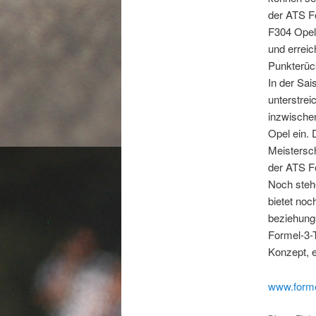
der ATS Fo
F304 Opel
und erreic
Punkterüc
In der Sa
unterstrei
inzwische
Opel ein. 
Meistersch
der ATS F
Noch steh
bietet noc
beziehungs
Formel-3-
Konzept, e
www.forme