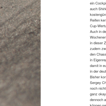
ein Cockp
auch Shirl
kostengüns
Reifen ken
Cup-Wertun
Auch in de
Wochenend
in dieser
zudem zwei
den Chass
in Eigenre
damit in e
in der deu
Bisher ko
Sergey Ch
noch nicht
ganz okay,
dennoch a
können sel