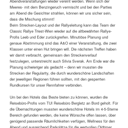
Abendveranstaltungen wieder vereint werden. Wenn sich der
Meeres- mit dem Benzingeruch vermischt und bei den Parties
am Abend die Gesichter strahlen, können wir uns sicher sein,
dass die Mischung stimmt!
Beim Strecken-Layout und der Rallyeleitung kann das Team der
Classic Rallye Triest-Wien wieder auf die altbewährten Rallye-
Profis Leeb und Eder zurückgreifen. Minutiöse Planung und
genaue Abstimmung sind das A&O einer Veranstaltung, die zwei
Klassen unter einen Hut bringen will. Die nächsten Treffen haben
wir damit verbracht, gemeinsam den Streckenverlauf
festzulegen, unterstreicht auch Silvia Sverak. Am Ende war die
Planung schwieriger als gedacht – denn wir mussten die
Strecken der Regularity, die durch wunderschöne Landschaften
der jeweiligen Regionen führen sollten, mit den gesperrten
Rundkursen für unser Rennfahrer verbinden.
Um bei den Hotels das Beste bieten zu können, wurden die
Reisebüro-Profis vom TUI Reisebüro Bergletz an Bord geholt. Für
die Übernachtungen mussten wunderschöne Hotels im 4-5-Sterne
Bereich gefunden werden, die keine Wünsche offen lassen, über
genügend passende Räumlichkeiten verfügen, Wellness für den
Abend und ausreichend Parkplätze für die wertvollen Oldtimer 