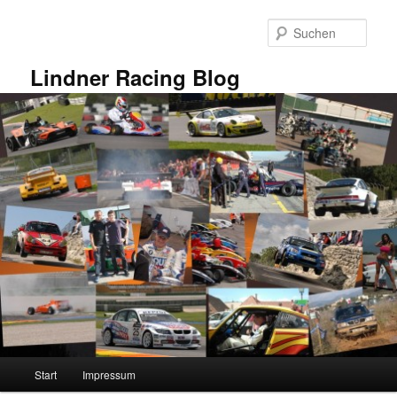
Zum
primären
Such
Inhalt
springen
Lindner Racing Blog
Hauptmenü
Start
Impressum