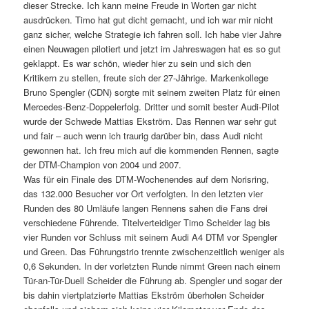
dieser Strecke. Ich kann meine Freude in Worten gar nicht
ausdrücken. Timo hat gut dicht gemacht, und ich war mir nicht
ganz sicher, welche Strategie ich fahren soll. Ich habe vier Jahre
einen Neuwagen pilotiert und jetzt im Jahreswagen hat es so gut
geklappt. Es war schön, wieder hier zu sein und sich den
Kritikern zu stellen, freute sich der 27-Jährige. Markenkollege
Bruno Spengler (CDN) sorgte mit seinem zweiten Platz für einen
Mercedes-Benz-Doppelerfolg. Dritter und somit bester Audi-Pilot
wurde der Schwede Mattias Ekström. Das Rennen war sehr gut
und fair – auch wenn ich traurig darüber bin, dass Audi nicht
gewonnen hat. Ich freu mich auf die kommenden Rennen, sagte
der DTM-Champion von 2004 und 2007.
Was für ein Finale des DTM-Wochenendes auf dem Norisring,
das 132.000 Besucher vor Ort verfolgten. In den letzten vier
Runden des 80 Umläufe langen Rennens sahen die Fans drei
verschiedene Führende. Titelverteidiger Timo Scheider lag bis
vier Runden vor Schluss mit seinem Audi A4 DTM vor Spengler
und Green. Das Führungstrio trennte zwischenzeitlich weniger als
0,6 Sekunden. In der vorletzten Runde nimmt Green nach einem
Tür-an-Tür-Duell Scheider die Führung ab. Spengler und sogar der
bis dahin viertplatzierte Mattias Ekström überholen Scheider