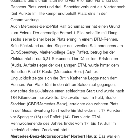
ebenfalls und sichern sich keine vier Kilometer vor Ende des
Rennens Platz zwei und drei. Scheider verbucht als Vierter noch
fünf Punkte im Titelkampf und behält Platz eins in der
Gesamtwertung.
Auch Mercedes-Benz-Pilot Ralf Schumacher hat einen Grund
zum Feiern. Der ehemalige Formel-1-Pilot schaffte mit Rang
sechs seine bisher beste Platzierung in einem DTM-Rennen.
Sein Rückstand auf den Sieger des zweiten Saisonrennens am
EuroSpeedway, Markenkollege Gary Paffett, betrug bei der
Zieldurchfahrt nur 0,31 Sekunden. Der Däne Tom Kristensen
(Audi), Auftaktsieger der diesjährigen DTM, wurde hinter dem
Schotten Paul Di Resta (Mercedes-Benz) Achter.
Unglücklich zeigte sich die Britin Katherine Legge nach dem
Rennen. Von Platz fünf in den dritten Saisonlauf gegangen,
erwischte die 28-Jährige einen schlechten Start und wurde nach
184 Kilometern nur Zwölfte. Die zweite Frau im Feld, Susie
Stoddart (GBR/Mercedes-Benz), erreichte den zehnten Platz.
In der Gesamtwertung führt weiterhin Scheider mit 17 Punkten
vor Spengler (16) und Paffett (14). Das vierte DTM-
Rennwochenende des Jahres findet vom 17. bis 19. Juli im
niederländischen Zandvoort statt.
Mercedes-Benz-Motorsportchef Norbert Haug:
Das war ein