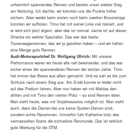
unheimlich spannendes Rennen und bereits unser siebter Sieg
am Norisring. Ich dachte, wir könnten uns die Punkte früher
sichern. Aber weder beim ersten noch beim zweiten Boxenstopp
konnten wir aufholen. Timo hat mit seiner Linie viel riskiert, und
er wird sich jetzt ärgern, aber das ist normal. Jamie ist auf dieser
Strecke ein wahrer Spezialist. Das war das beste
Tourenwagenrennen, das wir je gesehen haben – und wir hatten
eine Menge gute Rennen.
Audi-Motorsportchef Dr. Wolfgang Ullrich:
Mit unserer
Performance waren wir heute alle nah beieinander, und das war
sicher eines der spannendsten Rennen der letzten Jahre. Timo
hat immer das Beste aus allem gemacht. Und es sah es bis zum
Schluss nach einem Sieg aus. Am Ende konnte er leider nicht
auf das Podium fahren. Aber nun haben wir mit Mattias den
dritten und mit Timo den vierten Platz – so sind Rennen eben.
Man sieht heute, was mit Vorjahresautos möglich ist. Man sieht
auch, dass die Damen bei uns keine Quoten-Damen sind,
sondern echte Racerinnen. Immerhin fuhr Katherine trotz des
vermasselten Starts die schnellste Rennrunde. Das ist wirklich
gute Werbung für die DTM.