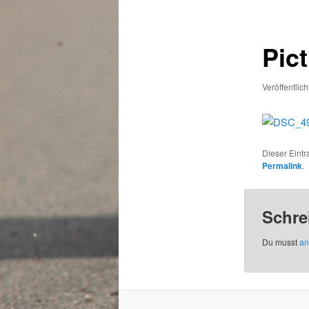
Pict
Veröffentlic
Dieser Eint
Permalink
.
Schre
Du musst
an