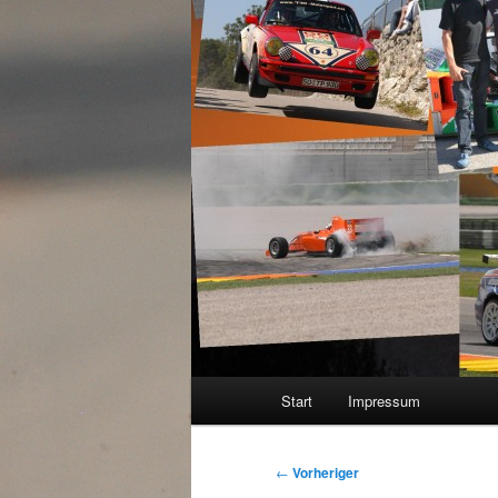
Hauptmenü
Start
Impressum
Beitragsnavigation
←
Vorheriger