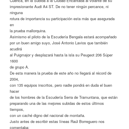
Cuenca, en la Subida a la Ciudad Encantada al volante de su
impresionante Audi A4 ST. De no tener ningún percance, ni
ninguna
rotura de importancia su participación esta más que asegurada
en
la prueba mallorquina.
Asimismo el piloto de la Escudería Bengala estará acompañado
por un buen amigo suyo, José Antonio Lavios que también
acudirá
al Puigmajor y desplazará hasta la isla su Peugeot 206 Súper
1600
de grupo A.
De esta manera la prueba de este año no llegará al récord de
2004,
con 135 equipos inscritos, pero nadie pondrá en duda el buen
hacer
de los hombres de la Escudería Serra de Tramuntana, que están
preparando una de las mejores subidas de estos últimos
tiempos,
con un caché digno del nacional de montaña.
Justo antes de escribir estas líneas Raúl Borreguero nos
comentaba: