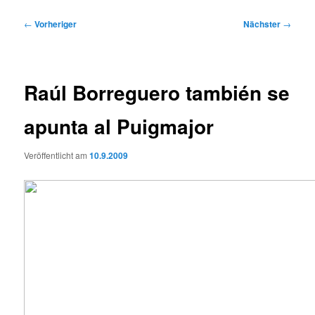
Beitragsnavigation
←
Vorheriger
Nächster
→
Raúl Borreguero también se
apunta al Puigmajor
Veröffentlicht am
10.9.2009