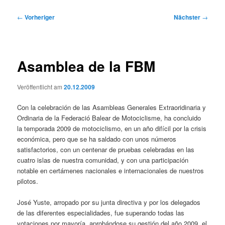
Beitragsnavigation
←
Vorheriger
Nächster
→
Asamblea de la FBM
Veröffentlicht am
20.12.2009
Con la celebración de las Asambleas Generales Extraoridinaria y
Ordinaria de la Federació Balear de Motociclisme, ha concluido
la temporada 2009 de motociclismo, en un año difícil por la crisis
económica, pero que se ha saldado con unos números
satisfactorios, con un centenar de pruebas celebradas en las
cuatro islas de nuestra comunidad, y con una participación
notable en certámenes nacionales e internacionales de nuestros
pilotos.
José Yuste, arropado por su junta directiva y por los delegados
de las diferentes especialidades, fue superando todas las
votaciones por mayoría, aprobándose su gestión del año 2009, el