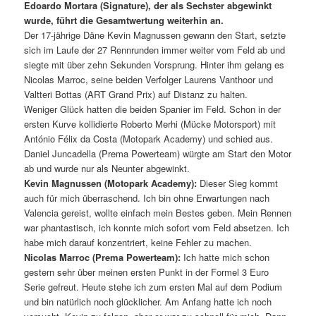
Edoardo Mortara (Signature), der als Sechster abgewinkt
wurde, führt die Gesamtwertung weiterhin an.
Der 17-jährige Däne Kevin Magnussen gewann den Start, setzte
sich im Laufe der 27 Rennrunden immer weiter vom Feld ab und
siegte mit über zehn Sekunden Vorsprung. Hinter ihm gelang es
Nicolas Marroc, seine beiden Verfolger Laurens Vanthoor und
Valtteri Bottas (ART Grand Prix) auf Distanz zu halten.
Weniger Glück hatten die beiden Spanier im Feld. Schon in der
ersten Kurve kollidierte Roberto Merhi (Mücke Motorsport) mit
António Félix da Costa (Motopark Academy) und schied aus.
Daniel Juncadella (Prema Powerteam) würgte am Start den Motor
ab und wurde nur als Neunter abgewinkt.
Kevin Magnussen (Motopark Academy):
Dieser Sieg kommt
auch für mich überraschend. Ich bin ohne Erwartungen nach
Valencia gereist, wollte einfach mein Bestes geben. Mein Rennen
war phantastisch, ich konnte mich sofort vom Feld absetzen. Ich
habe mich darauf konzentriert, keine Fehler zu machen.
Nicolas Marroc (Prema Powerteam):
Ich hatte mich schon
gestern sehr über meinen ersten Punkt in der Formel 3 Euro
Serie gefreut. Heute stehe ich zum ersten Mal auf dem Podium
und bin natürlich noch glücklicher. Am Anfang hatte ich noch