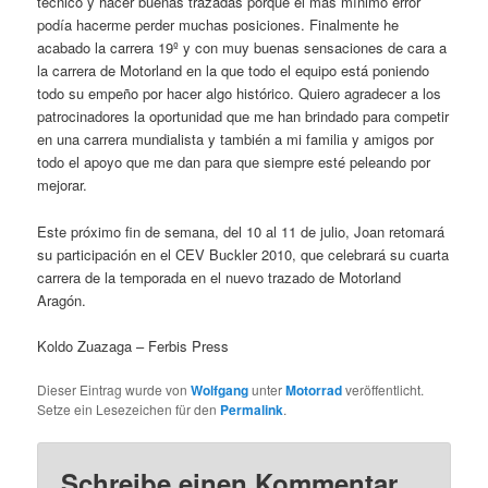
técnico y hacer buenas trazadas porque el más mínimo error
podía hacerme perder muchas posiciones. Finalmente he
acabado la carrera 19º y con muy buenas sensaciones de cara a
la carrera de Motorland en la que todo el equipo está poniendo
todo su empeño por hacer algo histórico. Quiero agradecer a los
patrocinadores la oportunidad que me han brindado para competir
en una carrera mundialista y también a mi familia y amigos por
todo el apoyo que me dan para que siempre esté peleando por
mejorar.
Este próximo fin de semana, del 10 al 11 de julio, Joan retomará
su participación en el CEV Buckler 2010, que celebrará su cuarta
carrera de la temporada en el nuevo trazado de Motorland
Aragón.
Koldo Zuazaga – Ferbis Press
Dieser Eintrag wurde von
Wolfgang
unter
Motorrad
veröffentlicht.
Setze ein Lesezeichen für den
Permalink
.
Schreibe einen Kommentar