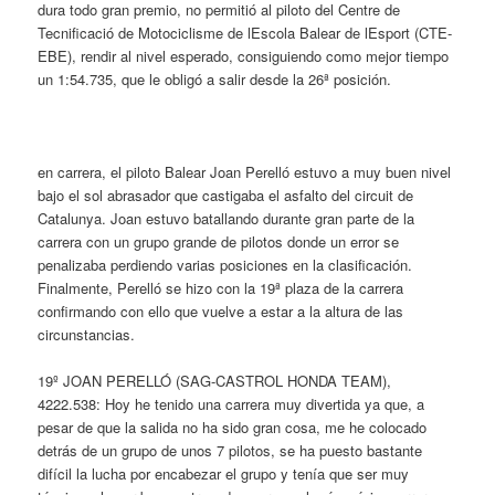
dura todo gran premio, no permitió al piloto del Centre de
Tecnificació de Motociclisme de lEscola Balear de lEsport (CTE-
EBE), rendir al nivel esperado, consiguiendo como mejor tiempo
un 1:54.735, que le obligó a salir desde la 26ª posición.
en carrera, el piloto Balear Joan Perelló estuvo a muy buen nivel
bajo el sol abrasador que castigaba el asfalto del circuit de
Catalunya. Joan estuvo batallando durante gran parte de la
carrera con un grupo grande de pilotos donde un error se
penalizaba perdiendo varias posiciones en la clasificación.
Finalmente, Perelló se hizo con la 19ª plaza de la carrera
confirmando con ello que vuelve a estar a la altura de las
circunstancias.
19º JOAN PERELLÓ (SAG-CASTROL HONDA TEAM),
4222.538: Hoy he tenido una carrera muy divertida ya que, a
pesar de que la salida no ha sido gran cosa, me he colocado
detrás de un grupo de unos 7 pilotos, se ha puesto bastante
difícil la lucha por encabezar el grupo y tenía que ser muy