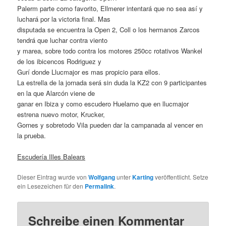
Palerm parte como favorito, Ellmerer intentará que no sea así y
luchará por la victoria final. Mas
disputada se encuentra la Open 2, Coll o los hermanos Zarcos
tendrá que luchar contra viento
y marea, sobre todo contra los motores 250cc rotativos Wankel
de los ibicencos Rodriguez y
Gurí donde Llucmajor es mas propicio para ellos.
La estrella de la jornada será sin duda la KZ2 con 9 participantes
en la que Alarcón viene de
ganar en Ibiza y como escudero Huelamo que en llucmajor
estrena nuevo motor, Krucker,
Gornes y sobretodo Vila pueden dar la campanada al vencer en
la prueba.
Escudería Illes Balears
Dieser Eintrag wurde von
Wolfgang
unter
Karting
veröffentlicht. Setze
ein Lesezeichen für den
Permalink
.
Schreibe einen Kommentar