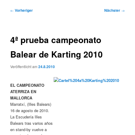
Beitragsnavigation
←
Vorheriger
Nächster
→
4ª prueba campeonato
Balear de Karting 2010
Veröffentlicht am
24.8.2010
EL CAMPEONATO
ATERRIZA EN
MALLORCA
Marratxí, (Illes Balears)
16 de agosto de 2010.
La Escudería Illes
Balears tras varios años
en stand-by vuelve a