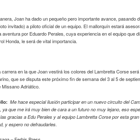
anera, Joan ha dado un pequeño pero importante avance, pasando d
iloto invitado) a piloto oficial de un equipo. El mallorquín estará aseso
 aventura por Eduardo Perales, cuya experiencia en el equipo que dir
l Honda, le será de vital importancia.
 carrera en la que Joan vestirá los colores del Lambretta Corse será
ino, que se disputa este próximo fin de semana del 3 al 5 de septie
e Missano Adriático.
llo:
 Me hace especial ilusión participar en un nuevo circuito del C
 ya que me irá muy bien de cara a un futuro no muy lejano, eso espe
 las gracias a Edu Perales y al equipo Lambretta Corse por esta gran
d, y espero no defraudarles.
zaga – Ferbis Press