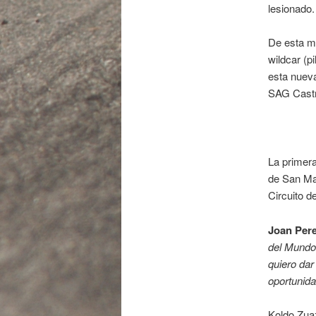
lesionado.
De esta m
wildcar (p
esta nueva
SAG Castro
La primera
de San Mar
Circuito d
Joan Pere
del Mundo,
quiero dar
oportunida
Koldo Zua