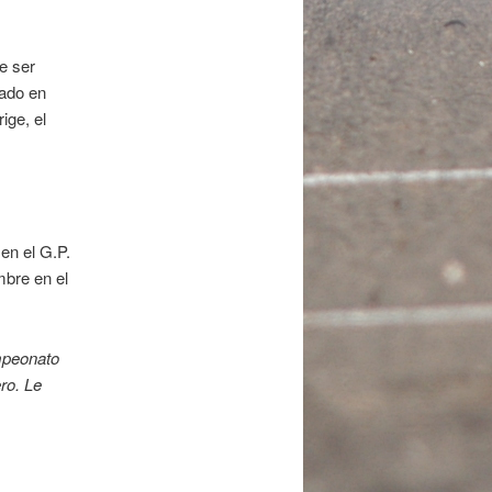
e ser
rado en
ige, el
 en el G.P.
mbre en el
ampeonato
ro. Le