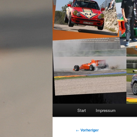
Hauptmenü
Start
Impressum
Beitragsnavigation
←
Vorheriger