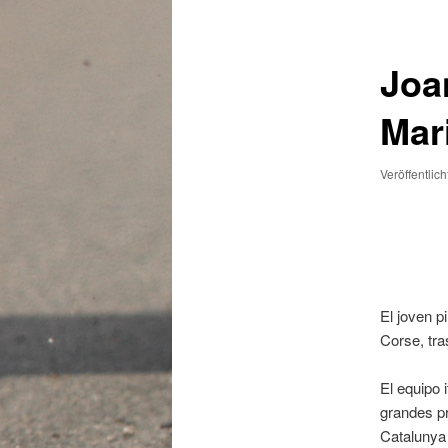
Joa
Mar
Veröffentlic
El joven p
Corse, tra
El equipo 
grandes pr
Catalunya 