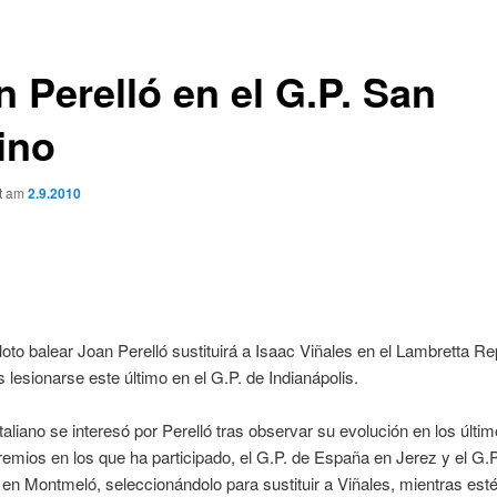
n Perelló en el G.P. San
ino
ht am
2.9.2010
iloto balear Joan Perelló sustituirá a Isaac Viñales en el Lambretta Re
s lesionarse este último en el G.P. de Indianápolis.
italiano se interesó por Perelló tras observar su evolución en los últi
emios en los que ha participado, el G.P. de España en Jerez y el G.P
en Montmeló, seleccionándolo para sustituir a Viñales, mientras est