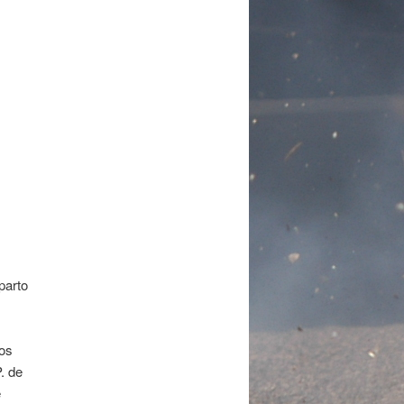
parto
mos
. de
é