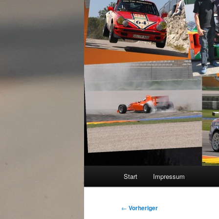
Hauptmenü
Start
Impressum
Beitragsnavigation
←
Vorheriger