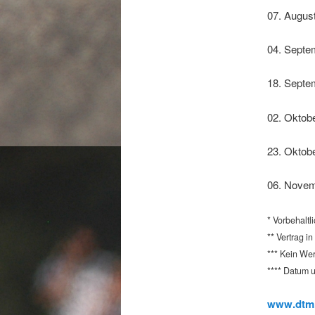
07. Augus
04. Sept
18. Septe
02. Oktob
23. Oktob
06. Nove
* Vorbehalt
** Vertrag i
*** Kein Wer
**** Datum u
www.dtm