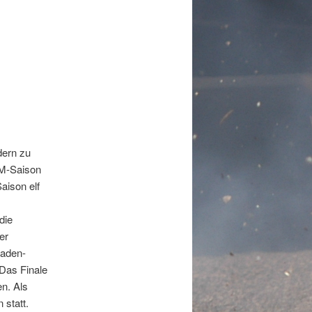
dern zu
DTM-Saison
aison elf
die
er
Baden-
Das Finale
n. Als
 statt.