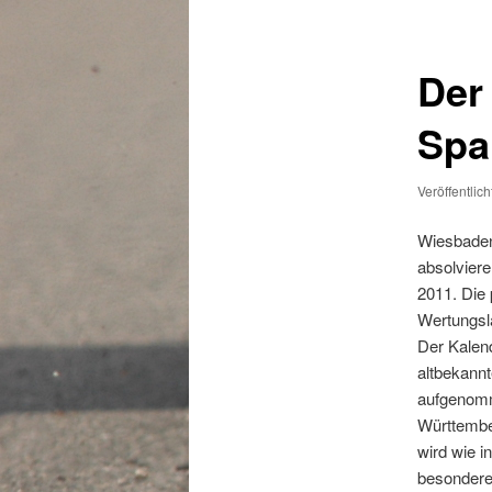
Der
Spa
Veröffentlic
Wiesbaden.
absolviere
2011. Die 
Wertungsl
Der Kalend
altbekannt
aufgenomm
Württembe
wird wie i
besonderes