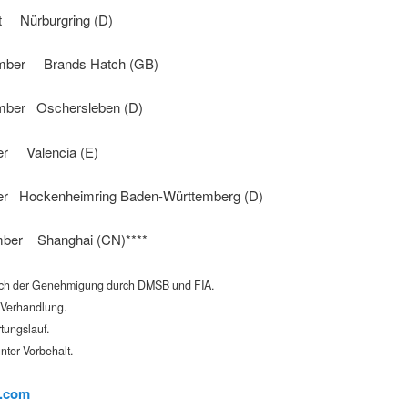
t Nürburgring (D)
ember Brands Hatch (GB)
mber Oschersleben (D)
er Valencia (E)
er Hockenheimring Baden-Württemberg (D)
mber Shanghai (CN)****
lich der Genehmigung durch DMSB und FIA.
n Verhandlung.
tungslauf.
nter Vorbehalt.
.com