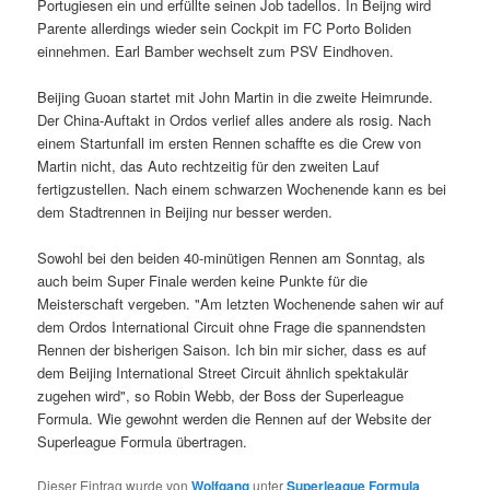
Portugiesen ein und erfüllte seinen Job tadellos. In Beijng wird
Parente allerdings wieder sein Cockpit im FC Porto Boliden
einnehmen. Earl Bamber wechselt zum PSV Eindhoven.
Beijing Guoan startet mit John Martin in die zweite Heimrunde.
Der China-Auftakt in Ordos verlief alles andere als rosig. Nach
einem Startunfall im ersten Rennen schaffte es die Crew von
Martin nicht, das Auto rechtzeitig für den zweiten Lauf
fertigzustellen. Nach einem schwarzen Wochenende kann es bei
dem Stadtrennen in Beijing nur besser werden.
Sowohl bei den beiden 40-minütigen Rennen am Sonntag, als
auch beim Super Finale werden keine Punkte für die
Meisterschaft vergeben. "Am letzten Wochenende sahen wir auf
dem Ordos International Circuit ohne Frage die spannendsten
Rennen der bisherigen Saison. Ich bin mir sicher, dass es auf
dem Beijing International Street Circuit ähnlich spektakulär
zugehen wird", so Robin Webb, der Boss der Superleague
Formula. Wie gewohnt werden die Rennen auf der Website der
Superleague Formula übertragen.
Dieser Eintrag wurde von
Wolfgang
unter
Superleague Formula