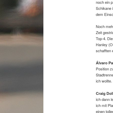
noch ein p
Schikane 
dem Einsch
Noch mehr
Zeit gestr
Top-4. Di
Hanley (O
schafften 
Álvaro Pa
Position z
Stadtrenne
ich wollte
Craig Dol
ich dann 
ich mit Pl
einen toll