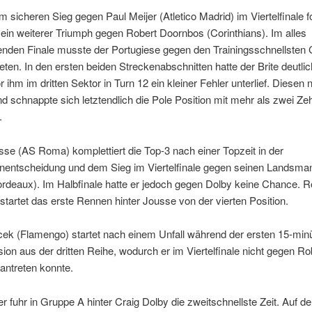
 sicheren Sieg gegen Paul Meijer (Atletico Madrid) im Viertelfinale f
 ein weiterer Triumph gegen Robert Doornbos (Corinthians). Im alles
enden Finale musste der Portugiese gegen den Trainingsschnellsten 
eten. In den ersten beiden Streckenabschnitten hatte der Brite deutli
r ihm im dritten Sektor in Turn 12 ein kleiner Fehler unterlief. Diesen 
d schnappte sich letztendlich die Pole Position mit mehr als zwei Ze
.
sse (AS Roma) komplettiert die Top-3 nach einer Topzeit in der
nentscheidung und dem Sieg im Viertelfinale gegen seinen Landsma
rdeaux). Im Halbfinale hatte er jedoch gegen Dolby keine Chance. R
tartet das erste Rennen hinter Jousse von der vierten Position.
ek (Flamengo) startet nach einem Unfall während der ersten 15-min
ion aus der dritten Reihe, wodurch er im Viertelfinale nicht gegen Ro
antreten konnte.
r fuhr in Gruppe A hinter Craig Dolby die zweitschnellste Zeit. Auf d