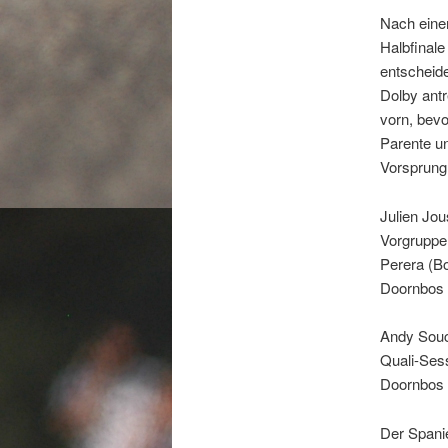
Nach einem
Halbfinale
entscheid
Dolby antr
vorn, bevo
Parente un
Vorsprung
Julien Jou
Vorgruppe
Perera (Bo
Doornbos s
Andy Souc
Quali-Sess
Doornbos 
Der Spanie