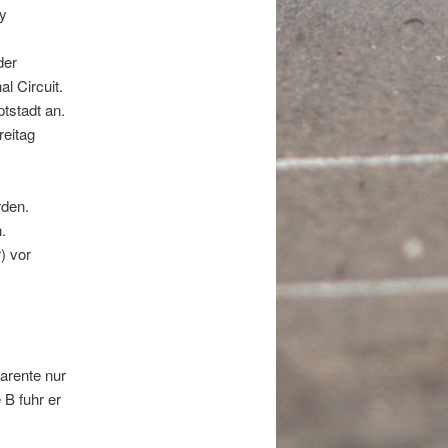
y
der
 Circuit.
tstadt an.
reitag
rden.
.
) vor
arente nur
B fuhr er