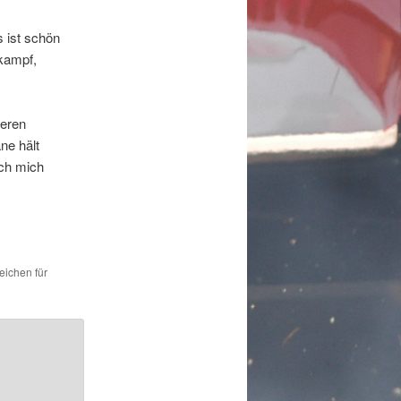
 ist schön
lkampf,
deren
ne hält
ich mich
eichen für