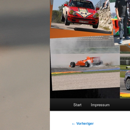
Hauptmenü
Start
Impressum
Beitragsnavigation
←
Vorheriger