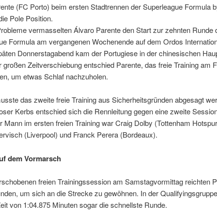
rente (FC Porto) beim ersten Stadtrennen der Superleague Formula b
ie Pole Position.
Probleme vermasselten Álvaro Parente den Start zur zehnten Runde 
ue Formula am vergangenen Wochenende auf dem Ordos International
päten Donnerstagabend kam der Portugiese in der chinesischen Haup
großen Zeitverschiebung entschied Parente, das freie Training am F
en, um etwas Schlaf nachzuholen.
sste das zweite freie Training aus Sicherheitsgründen abgesagt we
oser Kerbs entschied sich die Rennleitung gegen eine zweite Session
r Mann im ersten freien Training war Craig Dolby (Tottenham Hotspur
ervisch (Liverpool) und Franck Perera (Bordeaux).
auf dem Vormarsch
erschobenen freien Trainingssession am Samstagvormittag reichten P
den, um sich an die Strecke zu gewöhnen. In der Qualifyingsgruppe 
Zeit von 1:04.875 Minuten sogar die schnellste Runde.