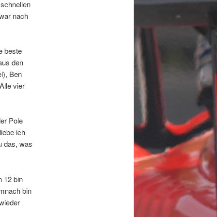
 schnellen
 war nach
e beste
 aus den
l), Ben
lle vier
der Pole
iebe ich
u das, was
n 12 bin
emnach bin
 wieder