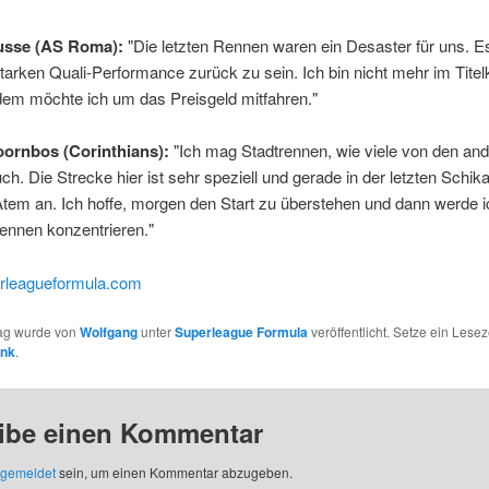
usse (AS Roma):
"Die letzten Rennen waren ein Desaster für uns. Es
starken Quali-Performance zurück zu sein. Ich bin nicht mehr im Tite
dem möchte ich um das Preisgeld mitfahren."
ornbos (Corinthians):
"Ich mag Stadtrennen, wie viele von den an
ch. Die Strecke hier ist sehr speziell und gerade in der letzten Schika
tem an. Ich hoffe, morgen den Start zu überstehen und dann werde 
ennen konzentrieren."
rleagueformula.com
rag wurde von
Wolfgang
unter
Superleague Formula
veröffentlicht. Setze ein Lesez
ink
.
ibe einen Kommentar
gemeldet
sein, um einen Kommentar abzugeben.