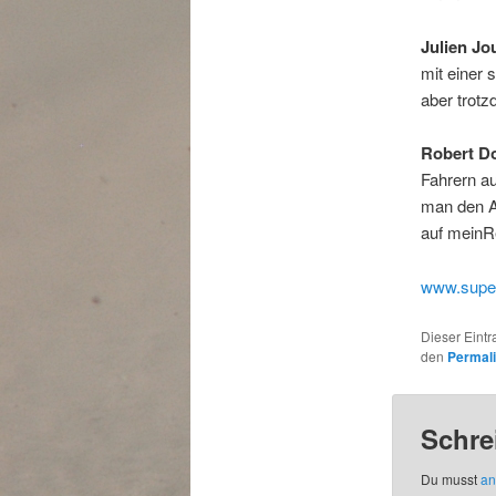
Julien Jo
mit einer 
aber trotz
Robert Do
Fahrern au
man den A
auf meinR
www.supe
Dieser Eint
den
Permal
Schre
Du musst
an