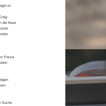
olgte im
Craig
ch die Nase
nutzte
hnteln
nn Franck
obert
ütigen
bert
er Suche