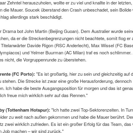
aar Zehntel herauszuholen, wollte er zu viel und knallte in der letzten,
in die Mauer. Soucek überstand den Crash unbeschadet, sein Bolide
lag allerdings stark beschädigt.
 Drama bot John Martin (Beijing Guoan). Dem Australier wurde sein
ichen, da er die Streckenbegrenzungen nicht beachtete, somit flog er
e Titelanwärter Davide Rigon (RSC Anderlecht), Max Wissel (FC Base
lympiacos) und Yelmer Buurman (AC Milan) traf es noch schlimmer. A
es nicht, die Vorgruppenrunde zu überstehen.
rente (FC Porto):
"Es ist großartig, hier zu sein und gleichzeitig auf 
u stehen. Die Strecke ist zwar eine große Herausforderung, dennoch l
n. Ich habe die beste Ausgangsposition für morgen und das ist gena
. Ich freue mich wirklich sehr auf das Rennen."
by (Tottenham Hotspur):
"Ich hatte zwei Top-Sektorenzeiten. In Tur
leider zu weit nach außen gekommen und habe die Mauer berührt. D
atz zwei wirklich zufrieden. Es ist ein großer Erfolg für das Team, das
en Job machen – wir sind zurück."