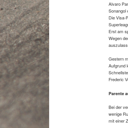
Alvaro Pa
Sonangol d
Die Visa-
Superleag
Erst am s
Wegen der 
auszulass
Gestern mu
Aufgrund l
Schnellste
Frederic V
Parente 
Bei der v
wenige Run
mit einer 