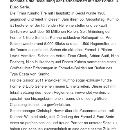
nochmals die Bedeutung der Partnerschaft mit der Formel 3
Euro Serie.
Die Firma Kumho Tire mit Hauptsitz in Seoul wurde 1960
gegründet und feiert in diesem Jahr ihren 50. Geburtstag. Kumho
ist heute einer der führenden Reifenhersteller und verkauft
jährlich weltweit über 50 Millionen Reifen. Seit Gründung der
Formel 3 Euro Serie ist Kumho exklusiver Reifenpartner. Pro
Saison werden rund 8.000 Slicks und ca. 1.500 Regenreifen an
die Teams ausgeliefert. Schon die aktuellen Formel-1-Piloten
Lewis Hamilton, Sebastian Vettel, Timo Glock, Adrian Sutil, Nico
Rosberg, Nico Hülkenberg und Robert Kubica sammelten einen
Großteil ihrer Erfahrungen in Formel-3-Boliden mit Reifen des
Typs Ecsta von Kumho.
Für die Saison 2011 entwickelt Kumho sogar exklusiv für die
Formel 3 Euro Serie einen neuen Einheitsreifen. Dieser soll mit
Inkraftsetzung des neuen Reglements verwendet werden, um
speziell neu hinzugekommenen Teams eine noch größere
Chancengleichheit zu gewährleisten.
Serienmanager Christoph Hewer über die Zusammenarbeit mit
Kumho: Wir sind stolz, seit Gründung der Formel 3 Euro Serie
einen so professionellen und treuen Partner an unserer Seite zu
haben und schauen zuversichtlich in eine gemeinsame Zukunft.