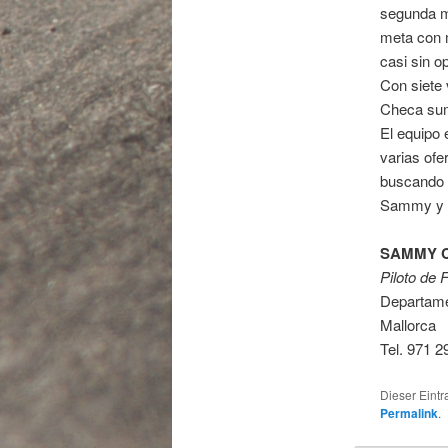
segunda m
meta con 
casi sin o
Con siete
Checa suma
El equipo 
varias ofe
buscando l
Sammy y s
SAMMY 
Piloto de 
Departame
Mallorca
Tel. 971 
Dieser Eint
Permalink
.