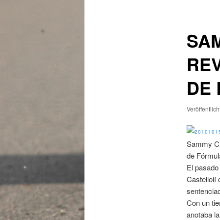
SA
REV
DE 
Veröffentlic
Sammy Che
de Fórmula
El pasado 
Castellol
sentencia
Con un ti
anotaba la