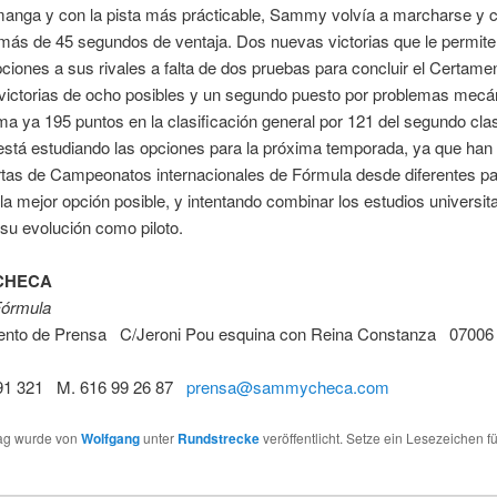
anga y con la pista más prácticable, Sammy volvía a marcharse y c
más de 45 segundos de ventaja. Dos nuevas victorias que le permite
pciones a sus rivales a falta de dos pruebas para concluir el Certame
 victorias de ocho posibles y un segundo puesto por problemas mecá
 ya 195 puntos en la clasificación general por 121 del segundo clas
está estudiando las opciones para la próxima temporada, ya que han 
rtas de Campeonatos internacionales de Fórmula desde diferentes pa
a mejor opción posible, y intentando combinar los estudios universit
u evolución como piloto.
CHECA
Fórmula
nto de Prensa C/Jeroni Pou esquina con Reina Constanza 07006
291 321 M. 616 99 26 87
prensa@sammycheca.com
rag wurde von
Wolfgang
unter
Rundstrecke
veröffentlicht. Setze ein Lesezeichen f