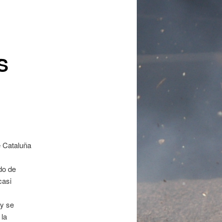
S
 Cataluña
do de
casi
y se
 la