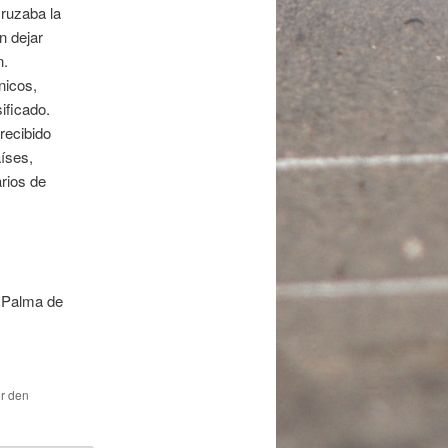
ruzaba la
n dejar
n.
nicos,
ificado.
recibido
íses,
arios de
 Palma de
ür den