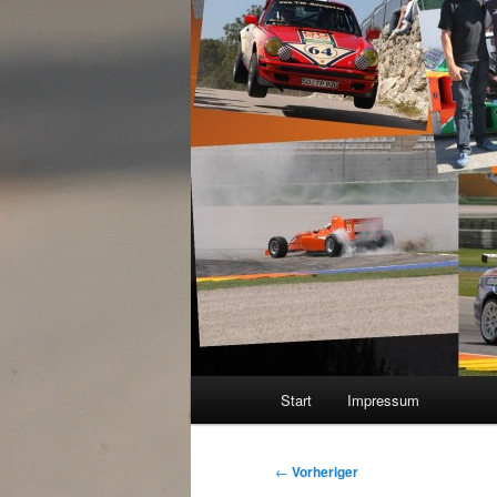
Hauptmenü
Start
Impressum
Beitragsnavigation
←
Vorheriger