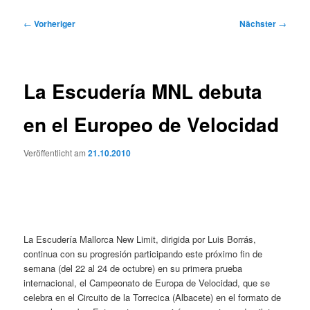
Beitragsnavigation
←
Vorheriger
Nächster
→
La Escudería MNL debuta
en el Europeo de Velocidad
Veröffentlicht am
21.10.2010
La Escudería Mallorca New Limit, dirigida por Luis Borrás,
continua con su progresión participando este próximo fin de
semana (del 22 al 24 de octubre) en su primera prueba
internacional, el Campeonato de Europa de Velocidad, que se
celebra en el Circuito de la Torrecica (Albacete) en el formato de