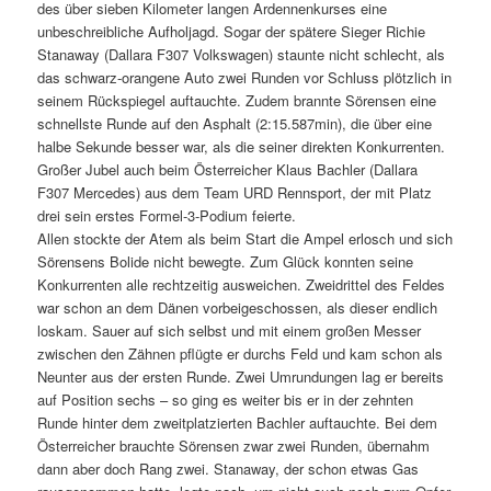
des über sieben Kilometer langen Ardennenkurses eine
unbeschreibliche Aufholjagd. Sogar der spätere Sieger Richie
Stanaway (Dallara F307 Volkswagen) staunte nicht schlecht, als
das schwarz-orangene Auto zwei Runden vor Schluss plötzlich in
seinem Rückspiegel auftauchte. Zudem brannte Sörensen eine
schnellste Runde auf den Asphalt (2:15.587min), die über eine
halbe Sekunde besser war, als die seiner direkten Konkurrenten.
Großer Jubel auch beim Österreicher Klaus Bachler (Dallara
F307 Mercedes) aus dem Team URD Rennsport, der mit Platz
drei sein erstes Formel-3-Podium feierte.
Allen stockte der Atem als beim Start die Ampel erlosch und sich
Sörensens Bolide nicht bewegte. Zum Glück konnten seine
Konkurrenten alle rechtzeitig ausweichen. Zweidrittel des Feldes
war schon an dem Dänen vorbeigeschossen, als dieser endlich
loskam. Sauer auf sich selbst und mit einem großen Messer
zwischen den Zähnen pflügte er durchs Feld und kam schon als
Neunter aus der ersten Runde. Zwei Umrundungen lag er bereits
auf Position sechs – so ging es weiter bis er in der zehnten
Runde hinter dem zweitplatzierten Bachler auftauchte. Bei dem
Österreicher brauchte Sörensen zwar zwei Runden, übernahm
dann aber doch Rang zwei. Stanaway, der schon etwas Gas