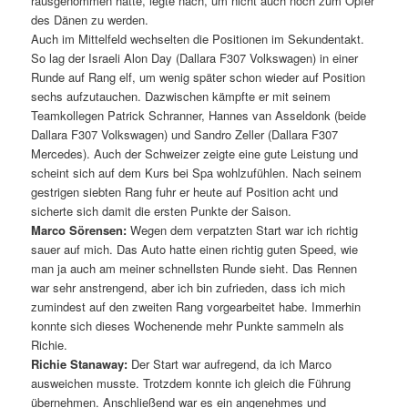
rausgenommen hatte, legte nach, um nicht auch noch zum Opfer
des Dänen zu werden.
Auch im Mittelfeld wechselten die Positionen im Sekundentakt.
So lag der Israeli Alon Day (Dallara F307 Volkswagen) in einer
Runde auf Rang elf, um wenig später schon wieder auf Position
sechs aufzutauchen. Dazwischen kämpfte er mit seinem
Teamkollegen Patrick Schranner, Hannes van Asseldonk (beide
Dallara F307 Volkswagen) und Sandro Zeller (Dallara F307
Mercedes). Auch der Schweizer zeigte eine gute Leistung und
scheint sich auf dem Kurs bei Spa wohlzufühlen. Nach seinem
gestrigen siebten Rang fuhr er heute auf Position acht und
sicherte sich damit die ersten Punkte der Saison.
Marco Sörensen:
Wegen dem verpatzten Start war ich richtig
sauer auf mich. Das Auto hatte einen richtig guten Speed, wie
man ja auch am meiner schnellsten Runde sieht. Das Rennen
war sehr anstrengend, aber ich bin zufrieden, dass ich mich
zumindest auf den zweiten Rang vorgearbeitet habe. Immerhin
konnte sich dieses Wochenende mehr Punkte sammeln als
Richie.
Richie Stanaway:
Der Start war aufregend, da ich Marco
ausweichen musste. Trotzdem konnte ich gleich die Führung
übernehmen. Anschließend war es ein angenehmes und