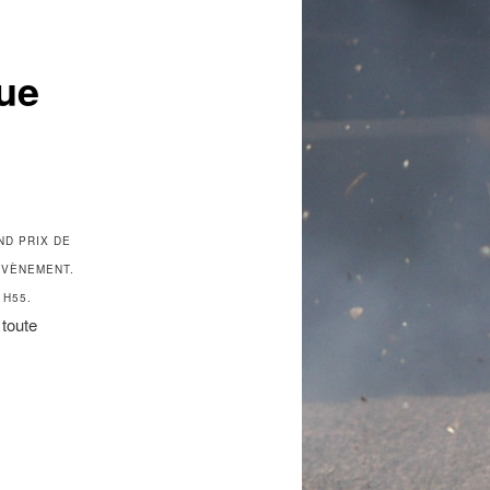
que
ND PRIX DE
ÉVÈNEMENT.
1H55.
 toute