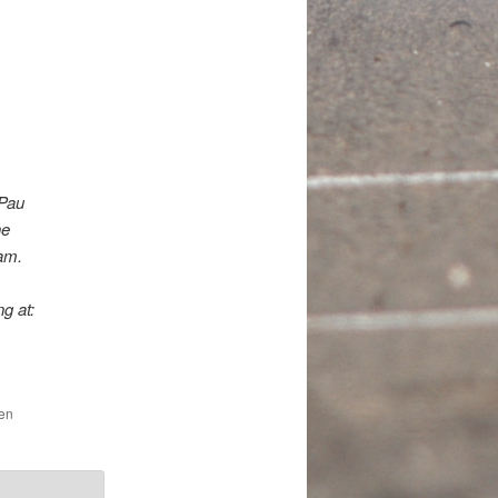
 Pau
he
am.
g at:
den