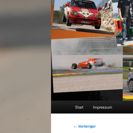
Hauptmenü
Start
Impressum
Beitragsnavigation
←
Vorheriger