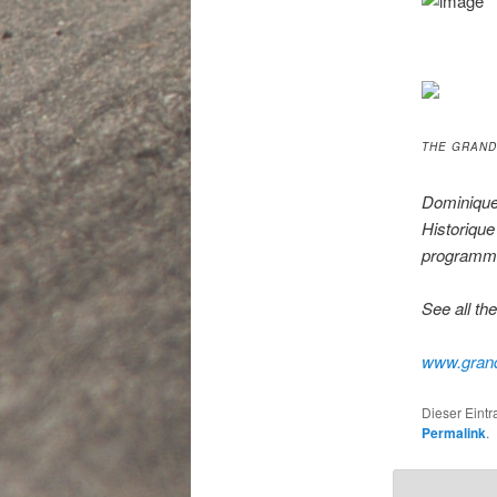
THE GRAND
Dominique
Historique
programme
See all th
www.grand
Dieser Eint
Permalink
.