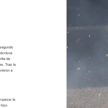
 segundo
técnicos
illa de
es. Tras la
vieron a
 empezar la
 hizo