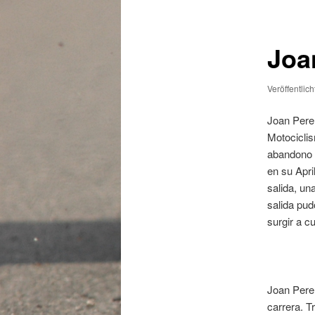
Joan
Veröffentlic
Joan Perel
Motociclis
abandono d
en su Apri
salida, un
salida pud
surgir a cu
Joan Perell
carrera. T