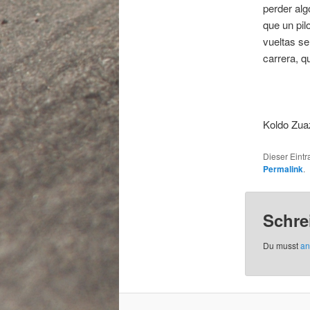
perder alg
que un pil
vueltas se
carrera, q
Koldo Zua
Dieser Eint
Permalink
.
Schre
Du musst
an