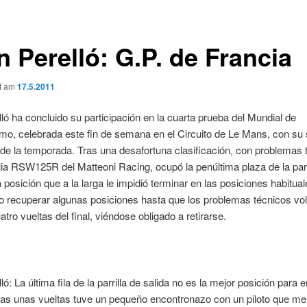
 Perelló: G.P. de Francia
ht am
17.5.2011
ló ha concluido su participación en la cuarta prueba del Mundial de
mo, celebrada este fin de semana en el Circuito de Le Mans, con su
e la temporada. Tras una desafortuna clasificación, con problemas 
lia RSW125R del Matteoni Racing, ocupó la penúltima plaza de la parr
a posición que a la larga le impidió terminar en las posiciones habitual
o recuperar algunas posiciones hasta que los problemas técnicos vol
atro vueltas del final, viéndose obligado a retirarse.
ó: La última fila de la parrilla de salida no es la mejor posición para
ras unas vueltas tuve un pequeño encontronazo con un piloto que me