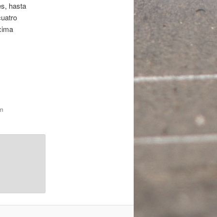
es, hasta
cuatro
óxima
en