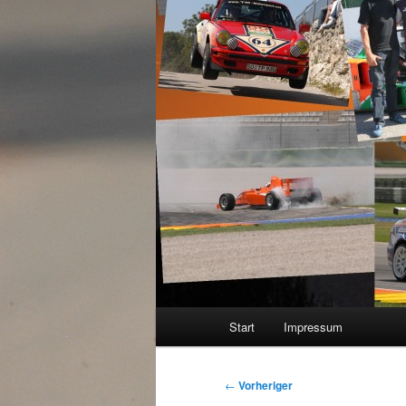
Hauptmenü
Start
Impressum
Beitragsnavigation
←
Vorheriger