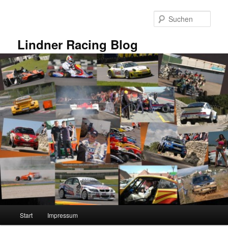
Zum
primären
Such
Inhalt
springen
Lindner Racing Blog
Hauptmenü
Start
Impressum