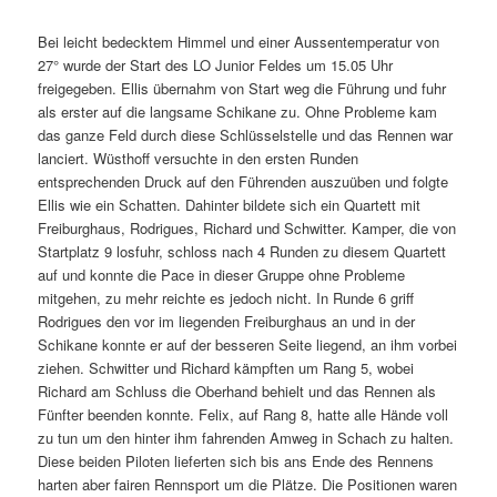
Bei leicht bedecktem Himmel und einer Aussentemperatur von
27° wurde der Start des LO Junior Feldes um 15.05 Uhr
freigegeben. Ellis übernahm von Start weg die Führung und fuhr
als erster auf die langsame Schikane zu. Ohne Probleme kam
das ganze Feld durch diese Schlüsselstelle und das Rennen war
lanciert. Wüsthoff versuchte in den ersten Runden
entsprechenden Druck auf den Führenden auszuüben und folgte
Ellis wie ein Schatten. Dahinter bildete sich ein Quartett mit
Freiburghaus, Rodrigues, Richard und Schwitter. Kamper, die von
Startplatz 9 losfuhr, schloss nach 4 Runden zu diesem Quartett
auf und konnte die Pace in dieser Gruppe ohne Probleme
mitgehen, zu mehr reichte es jedoch nicht. In Runde 6 griff
Rodrigues den vor im liegenden Freiburghaus an und in der
Schikane konnte er auf der besseren Seite liegend, an ihm vorbei
ziehen. Schwitter und Richard kämpften um Rang 5, wobei
Richard am Schluss die Oberhand behielt und das Rennen als
Fünfter beenden konnte. Felix, auf Rang 8, hatte alle Hände voll
zu tun um den hinter ihm fahrenden Amweg in Schach zu halten.
Diese beiden Piloten lieferten sich bis ans Ende des Rennens
harten aber fairen Rennsport um die Plätze. Die Positionen waren