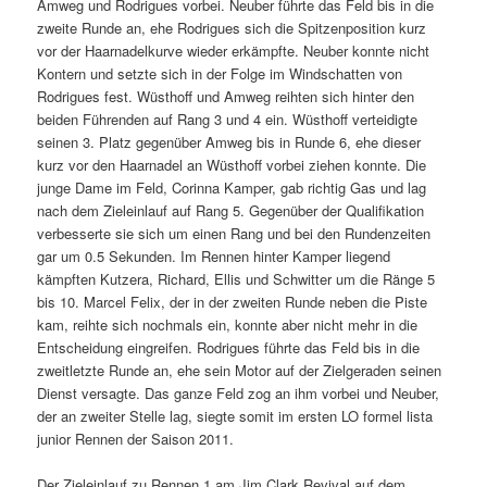
Amweg und Rodrigues vorbei. Neuber führte das Feld bis in die
zweite Runde an, ehe Rodrigues sich die Spitzenposition kurz
vor der Haarnadelkurve wieder erkämpfte. Neuber konnte nicht
Kontern und setzte sich in der Folge im Windschatten von
Rodrigues fest. Wüsthoff und Amweg reihten sich hinter den
beiden Führenden auf Rang 3 und 4 ein. Wüsthoff verteidigte
seinen 3. Platz gegenüber Amweg bis in Runde 6, ehe dieser
kurz vor den Haarnadel an Wüsthoff vorbei ziehen konnte. Die
junge Dame im Feld, Corinna Kamper, gab richtig Gas und lag
nach dem Zieleinlauf auf Rang 5. Gegenüber der Qualifikation
verbesserte sie sich um einen Rang und bei den Rundenzeiten
gar um 0.5 Sekunden. Im Rennen hinter Kamper liegend
kämpften Kutzera, Richard, Ellis und Schwitter um die Ränge 5
bis 10. Marcel Felix, der in der zweiten Runde neben die Piste
kam, reihte sich nochmals ein, konnte aber nicht mehr in die
Entscheidung eingreifen. Rodrigues führte das Feld bis in die
zweitletzte Runde an, ehe sein Motor auf der Zielgeraden seinen
Dienst versagte. Das ganze Feld zog an ihm vorbei und Neuber,
der an zweiter Stelle lag, siegte somit im ersten LO formel lista
junior Rennen der Saison 2011.
Der Zieleinlauf zu Rennen 1 am Jim Clark Revival auf dem