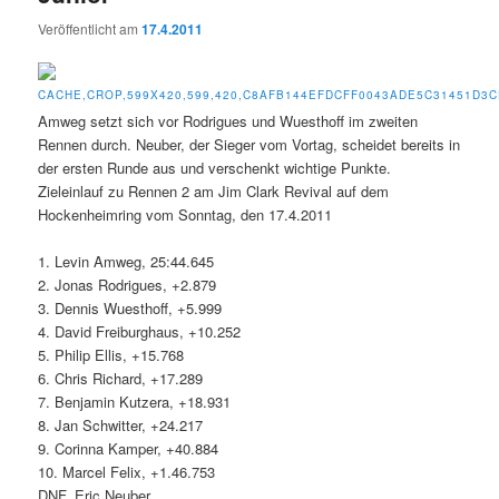
Veröffentlicht am
17.4.2011
Amweg setzt sich vor Rodrigues und Wuesthoff im zweiten
Rennen durch. Neuber, der Sieger vom Vortag, scheidet bereits in
der ersten Runde aus und verschenkt wichtige Punkte.
Zieleinlauf zu Rennen 2 am Jim Clark Revival auf dem
Hockenheimring vom Sonntag, den 17.4.2011
1. Levin Amweg, 25:44.645
2. Jonas Rodrigues, +2.879
3. Dennis Wuesthoff, +5.999
4. David Freiburghaus, +10.252
5. Philip Ellis, +15.768
6. Chris Richard, +17.289
7. Benjamin Kutzera, +18.931
8. Jan Schwitter, +24.217
9. Corinna Kamper, +40.884
10. Marcel Felix, +1.46.753
DNF. Eric Neuber