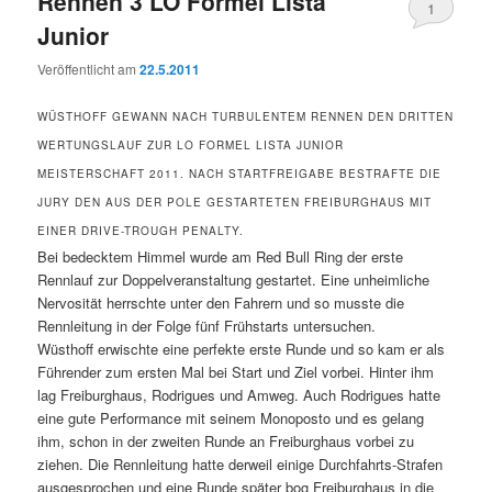
Rennen 3 LO Formel Lista
1
Junior
Veröffentlicht am
22.5.2011
WÜSTHOFF GEWANN NACH TURBULENTEM RENNEN DEN DRITTEN
WERTUNGSLAUF ZUR LO FORMEL LISTA JUNIOR
MEISTERSCHAFT 2011. NACH STARTFREIGABE BESTRAFTE DIE
JURY DEN AUS DER POLE GESTARTETEN FREIBURGHAUS MIT
EINER DRIVE-TROUGH PENALTY.
Bei bedecktem Himmel wurde am Red Bull Ring der erste
Rennlauf zur Doppelveranstaltung gestartet. Eine unheimliche
Nervosität herrschte unter den Fahrern und so musste die
Rennleitung in der Folge fünf Frühstarts untersuchen.
Wüsthoff erwischte eine perfekte erste Runde und so kam er als
Führender zum ersten Mal bei Start und Ziel vorbei. Hinter ihm
lag Freiburghaus, Rodrigues und Amweg. Auch Rodrigues hatte
eine gute Performance mit seinem Monoposto und es gelang
ihm, schon in der zweiten Runde an Freiburghaus vorbei zu
ziehen. Die Rennleitung hatte derweil einige Durchfahrts-Strafen
ausgesprochen und eine Runde später bog Freiburghaus in die