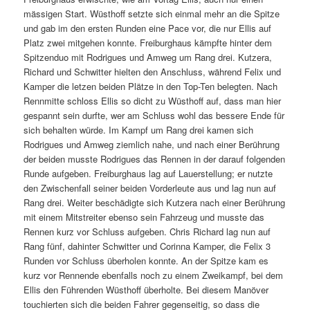
mässigen Start. Wüsthoff setzte sich einmal mehr an die Spitze
und gab im den ersten Runden eine Pace vor, die nur Ellis auf
Platz zwei mitgehen konnte. Freiburghaus kämpfte hinter dem
Spitzenduo mit Rodrigues und Amweg um Rang drei. Kutzera,
Richard und Schwitter hielten den Anschluss, während Felix und
Kamper die letzen beiden Plätze in den Top-Ten belegten. Nach
Rennmitte schloss Ellis so dicht zu Wüsthoff auf, dass man hier
gespannt sein durfte, wer am Schluss wohl das bessere Ende für
sich behalten würde. Im Kampf um Rang drei kamen sich
Rodrigues und Amweg ziemlich nahe, und nach einer Berührung
der beiden musste Rodrigues das Rennen in der darauf folgenden
Runde aufgeben. Freiburghaus lag auf Lauerstellung; er nutzte
den Zwischenfall seiner beiden Vorderleute aus und lag nun auf
Rang drei. Weiter beschädigte sich Kutzera nach einer Berührung
mit einem Mitstreiter ebenso sein Fahrzeug und musste das
Rennen kurz vor Schluss aufgeben. Chris Richard lag nun auf
Rang fünf, dahinter Schwitter und Corinna Kamper, die Felix 3
Runden vor Schluss überholen konnte. An der Spitze kam es
kurz vor Rennende ebenfalls noch zu einem Zweikampf, bei dem
Ellis den Führenden Wüsthoff überholte. Bei diesem Manöver
touchierten sich die beiden Fahrer gegenseitig, so dass die