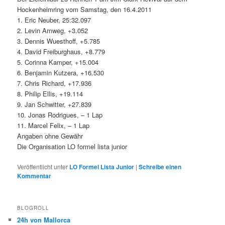
Hockenheimring vom Samstag, den 16.4.2011
1. Eric Neuber, 25:32.097
2. Levin Amweg, +3.052
3. Dennis Wuesthoff, +5.785
4. David Freiburghaus, +8.779
5. Corinna Kamper, +15.004
6. Benjamin Kutzera, +16.530
7. Chris Richard, +17.936
8. Philip Ellis, +19.114
9. Jan Schwitter, +27.839
10. Jonas Rodrigues, – 1 Lap
11. Marcel Felix, – 1 Lap
Angaben ohne Gewähr
Die Organisation LO formel lista junior
Veröffentlicht unter
LO Formel Lista Junior
|
Schreibe einen
Kommentar
BLOGROLL
24h von Mallorca