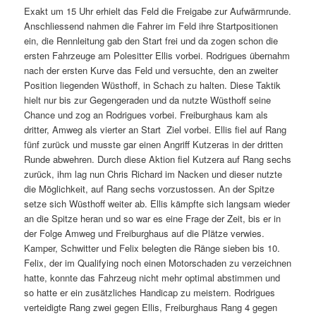
Exakt um 15 Uhr erhielt das Feld die Freigabe zur Aufwärmrunde.
Anschliessend nahmen die Fahrer im Feld ihre Startpositionen
ein, die Rennleitung gab den Start frei und da zogen schon die
ersten Fahrzeuge am Polesitter Ellis vorbei. Rodrigues übernahm
nach der ersten Kurve das Feld und versuchte, den an zweiter
Position liegenden Wüsthoff, in Schach zu halten. Diese Taktik
hielt nur bis zur Gegengeraden und da nutzte Wüsthoff seine
Chance und zog an Rodrigues vorbei. Freiburghaus kam als
dritter, Amweg als vierter an Start  Ziel vorbei. Ellis fiel auf Rang
fünf zurück und musste gar einen Angriff Kutzeras in der dritten
Runde abwehren. Durch diese Aktion fiel Kutzera auf Rang sechs
zurück, ihm lag nun Chris Richard im Nacken und dieser nutzte
die Möglichkeit, auf Rang sechs vorzustossen. An der Spitze
setze sich Wüsthoff weiter ab. Ellis kämpfte sich langsam wieder
an die Spitze heran und so war es eine Frage der Zeit, bis er in
der Folge Amweg und Freiburghaus auf die Plätze verwies.
Kamper, Schwitter und Felix belegten die Ränge sieben bis 10.
Felix, der im Qualifying noch einen Motorschaden zu verzeichnen
hatte, konnte das Fahrzeug nicht mehr optimal abstimmen und
so hatte er ein zusätzliches Handicap zu meistern. Rodrigues
verteidigte Rang zwei gegen Ellis, Freiburghaus Rang 4 gegen