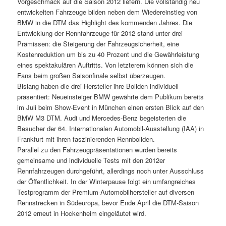
Vorgeschmack auf die Saison 2012 liefern. Die vollständig neu
entwickelten Fahrzeuge bilden neben dem Wiedereinstieg von
BMW in die DTM das Highlight des kommenden Jahres. Die
Entwicklung der Rennfahrzeuge für 2012 stand unter drei
Prämissen: die Steigerung der Fahrzeugsicherheit, eine
Kostenreduktion um bis zu 40 Prozent und die Gewährleistung
eines spektakulären Auftritts. Von letzterem können sich die
Fans beim großen Saisonfinale selbst überzeugen.
Bislang haben die drei Hersteller ihre Boliden individuell
präsentiert: Neueinsteiger BMW gewährte dem Publikum bereits
im Juli beim Show-Event in München einen ersten Blick auf den
BMW M3 DTM. Audi und Mercedes-Benz begeisterten die
Besucher der 64. Internationalen Automobil-Ausstellung (IAA) in
Frankfurt mit ihren faszinierenden Rennboliden.
Parallel zu den Fahrzeugpräsentationen wurden bereits
gemeinsame und individuelle Tests mit den 2012er
Rennfahrzeugen durchgeführt, allerdings noch unter Ausschluss
der Öffentlichkeit. In der Winterpause folgt ein umfangreiches
Testprogramm der Premium-Automobilhersteller auf diversen
Rennstrecken in Südeuropa, bevor Ende April die DTM-Saison
2012 erneut in Hockenheim eingeläutet wird.