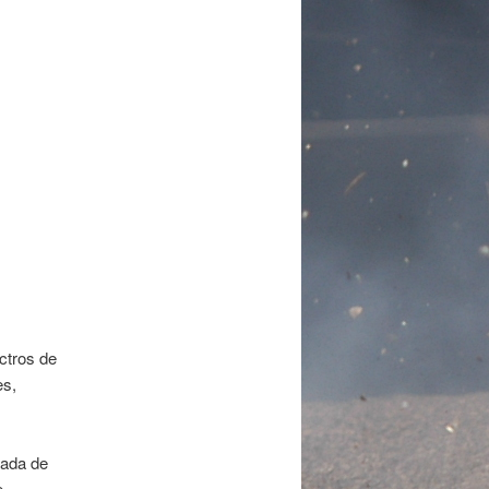
ctros de
es,
nada de
e