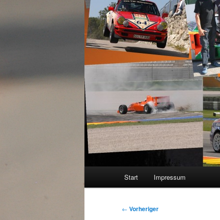
Hauptmenü
Start
Impressum
Beitragsnavigation
←
Vorheriger