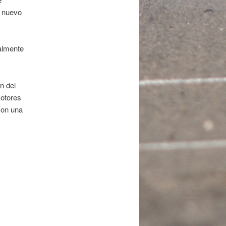
e nuevo
almente
n del
motores
con una