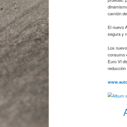
dinamismo
camión de 
El nuevo 
segura y r
Los nuevos
consumo e
Euro VI di
reducción 
www.auto