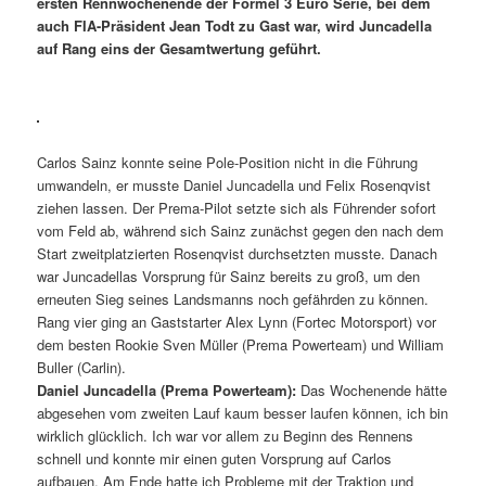
ersten Rennwochenende der Formel 3 Euro Serie, bei dem
auch FIA-Präsident Jean Todt zu Gast war, wird Juncadella
auf Rang eins der Gesamtwertung geführt.
Carlos Sainz konnte seine Pole-Position nicht in die Führung
umwandeln, er musste Daniel Juncadella und Felix Rosenqvist
ziehen lassen. Der Prema-Pilot setzte sich als Führender sofort
vom Feld ab, während sich Sainz zunächst gegen den nach dem
Start zweitplatzierten Rosenqvist durchsetzten musste. Danach
war Juncadellas Vorsprung für Sainz bereits zu groß, um den
erneuten Sieg seines Landsmanns noch gefährden zu können.
Rang vier ging an Gaststarter Alex Lynn (Fortec Motorsport) vor
dem besten Rookie Sven Müller (Prema Powerteam) und William
Buller (Carlin).
Daniel Juncadella (Prema Powerteam):
Das Wochenende hätte
abgesehen vom zweiten Lauf kaum besser laufen können, ich bin
wirklich glücklich. Ich war vor allem zu Beginn des Rennens
schnell und konnte mir einen guten Vorsprung auf Carlos
aufbauen. Am Ende hatte ich Probleme mit der Traktion und