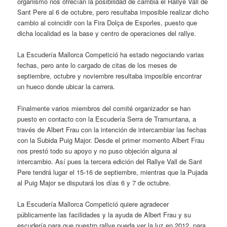
organismo nos ofrecían la posibilidad de cambia el Rallye Vall de
Sant Pere al 6 de octubre, pero resultaba imposible realizar dicho
cambio al coincidir con la Fira Dolça de Esporles, puesto que
dicha localidad es la base y centro de operaciones del rallye.
La Escudería Mallorca Competició ha estado negociando varias
fechas, pero ante lo cargado de citas de los meses de
septiembre, octubre y noviembre resultaba imposible encontrar
un hueco donde ubicar la carrera.
Finalmente varios miembros del comité organizador se han
puesto en contacto con la Escudería Serra de Tramuntana, a
través de Albert Frau con la intención de intercambiar las fechas
con la Subida Puig Major. Desde el primer momento Albert Frau
nos prestó todo su apoyo y no puso objeción alguna al
intercambio. Así pues la tercera edición del Rallye Vall de Sant
Pere tendrá lugar el 15-16 de septiembre, mientras que la Pujada
al Puig Major se disputará los días 6 y 7 de octubre.
La Escudería Mallorca Competició quiere agradecer
públicamente las facilidades y la ayuda de Albert Frau y su
escudería para que nuestro rallye pueda ver la luz en 2012, para