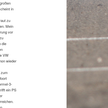
 großen
cheint in
raut zu
den. Mein
erung vor
 zu
 die
en
die VW
hon wieder
t zum
foort
ormel-3-
ifft ein PS
er
rreichen.
en