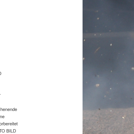
D
r
chenende
ine
rbereitet
UTO BILD