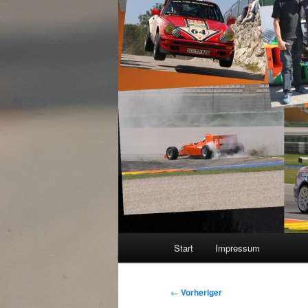
Hauptmenü
Start
Impressum
Beitragsnavigation
←
Vorheriger