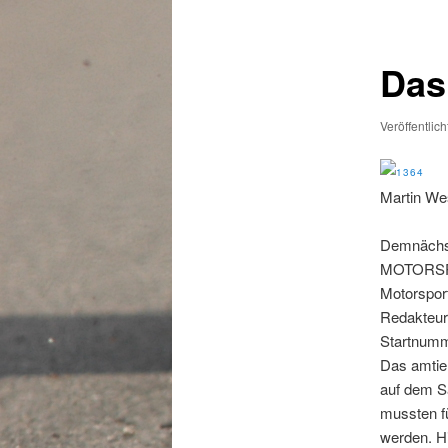
Das
Veröffentlic
Martin We
Demnächst
MOTORSPOR
Motorsport
Redakteur
Startnumm
Das amtie
auf dem S
mussten f
werden. H