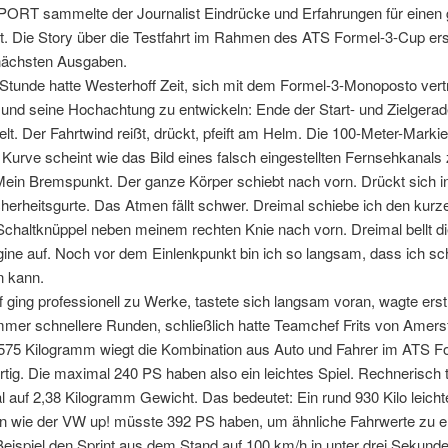
T sammelte der Journalist Eindrücke und Erfahrungen für einen
t. Die Story über die Testfahrt im Rahmen des ATS Formel-3-Cup ers
 nächsten Ausgaben.
Stunde hatte Westerhoff Zeit, sich mit dem Formel-3-Monoposto vert
nd seine Hochachtung zu entwickeln: Ende der Start- und Zielgera
lt. Der Fahrtwind reißt, drückt, pfeift am Helm. Die 100-Meter-Marki
 Kurve scheint wie das Bild eines falsch eingestellten Fernsehkanals
Mein Bremspunkt. Der ganze Körper schiebt nach vorn. Drückt sich in
cherheitsgurte. Das Atmen fällt schwer. Dreimal schiebe ich den kurz
Schaltknüppel neben meinem rechten Knie nach vorn. Dreimal bellt 
ine auf. Noch vor dem Einlenkpunkt bin ich so langsam, dass ich sc
 kann.
 ging professionell zu Werke, tastete sich langsam voran, wagte ers
mer schnellere Runden, schließlich hatte Teamchef Frits von Amers
"575 Kilogramm wiegt die Kombination aus Auto und Fahrer im ATS F
rtig. Die maximal 240 PS haben also ein leichtes Spiel. Rechnerisch tr
 auf 2,38 Kilogramm Gewicht. Das bedeutet: Ein rund 930 Kilo leicht
n wie der VW up! müsste 392 PS haben, um ähnliche Fahrwerte zu e
eispiel den Sprint aus dem Stand auf 100 km/h in unter drei Sekund