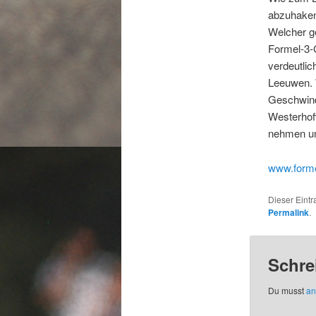
abzuhaken
Welcher g
Formel-3-C
verdeutlic
Leeuwen. 
Geschwindi
Westerhoff
nehmen uns
www.forme
Dieser Eint
Permalink
.
Schre
Du musst
an