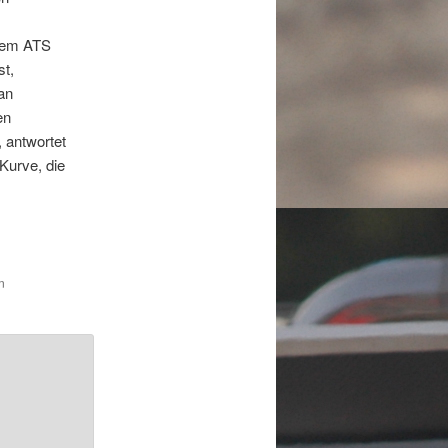
dem ATS
st,
an
en
, antwortet
 Kurve, die
n