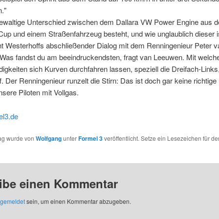
."
ewaltige Unterschied zwischen dem Dallara VW Power Engine aus 
up und einem Straßenfahrzeug besteht, und wie unglaublich dieser i
ht Westerhoffs abschließender Dialog mit dem Renningenieur Peter v
Was fandst du am beeindruckendsten, fragt van Leeuwen. Mit welch
gkeiten sich Kurven durchfahren lassen, speziell die Dreifach-Links
. Der Renningenieur runzelt die Stirn: Das ist doch gar keine richtige
ere Piloten mit Vollgas.
l3.de
rag wurde von
Wolfgang
unter
Formel 3
veröffentlicht. Setze ein Lesezeichen für de
ibe einen Kommentar
gemeldet
sein, um einen Kommentar abzugeben.