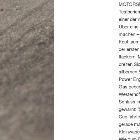
MOTORSPOR
Testberich
einer der
Über eine 
machen – u
Kopf taume
der ersten
flackern. 
breiten Si
silbernen 
Power Eng
Gas geben
Westerhoff
Schluss im
gewarnt: 
Cup fahrfe
gerade mal
Kleinwage
Wie zum B