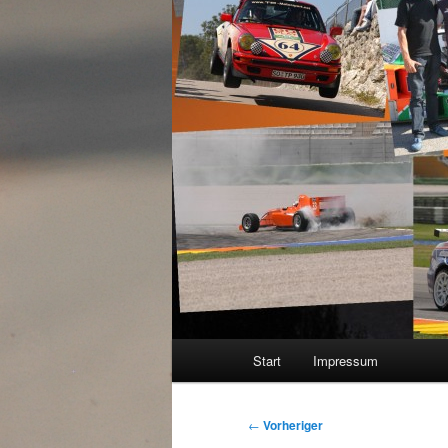
Hauptmenü
Start
Impressum
Beitragsnavigation
←
Vorheriger