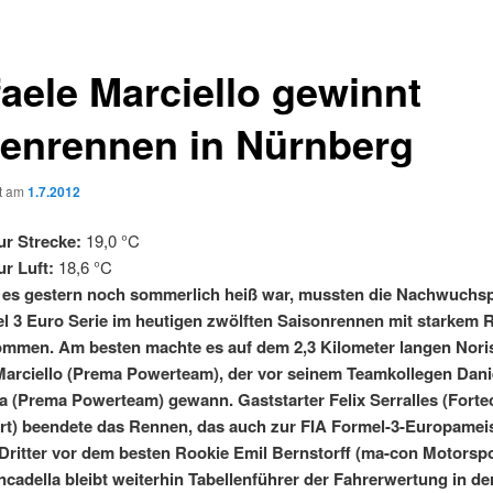
faele Marciello gewinnt
enrennen in Nürnberg
ht am
1.7.2012
r Strecke:
19,0 °C
r Luft:
18,6 °C
es gestern noch sommerlich heiß war, mussten die Nachwuchsp
l 3 Euro Serie im heutigen zwölften Saisonrennen mit starkem 
mmen. Am besten machte es auf dem 2,3 Kilometer langen Nori
Marciello (Prema Powerteam), der vor seinem Teamkollegen Dani
a (Prema Powerteam) gewann. Gaststarter Felix Serralles (Forte
t) beendete das Rennen, das auch zur FIA Formel-3-Europameis
s Dritter vor dem besten Rookie Emil Bernstorff (ma-con Motorspo
ncadella bleibt weiterhin Tabellenführer der Fahrerwertung in de