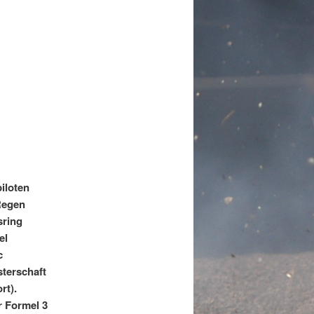
iloten
Regen
sring
el
c
terschaft
rt).
r Formel 3