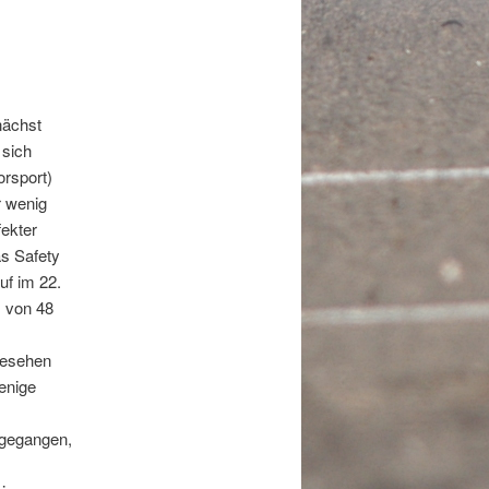
nächst
 sich
orsport)
r wenig
fekter
as Safety
uf im 22.
z von 48
gesehen
wenige
 gegangen,