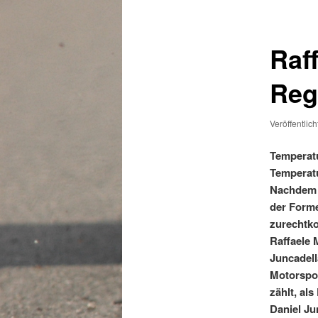
Raf
Reg
Veröffentlic
Temperatu
Temperatu
Nachdem 
der Forme
zurechtko
Raffaele 
Juncadell
Motorspor
zählt, al
Daniel Ju