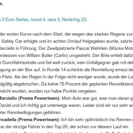
e.
n der ersten Kurve nach dem Start, der wegen des starken Regens zu
 Safety Car erfolgte und im achten Umlauf freigegeben wurde, setzte
arciello in Führung. Der Zweitplatzierte Pascal Wehrlein (Mücke Mot
rdessen von William Buller (Carlin) umgedreht. Der Brite erhielt dafü
e Durchfahrtsstrafe und fiel weit zurück; sein Unfallgegner gab mit de
ung an der Box auf. In Runde 14 schickte die Rennleitung erneut d
e Piste. Als der Regen in der Folge nicht weniger wurde, wurde der La
dgültig abgebrochen. Da keine 75 Prozent der geplanten Renndistan
reicht wurden, wurden nur halbe Punkte vergeben.
Marciello (Prema Powerteam):
Mein Auto war gut, was man daran 
Daniel und ich richtig gut unterwegs waren. Leider sind wir nur sehr 
ter Rennbedingungen gefahren.
ncadella (Prema Powerteam):
Ich bin sehr optimistisch ins Rennen
ar der einzige Fahrer in den Top 20, der schon vor diesem Lauf ein