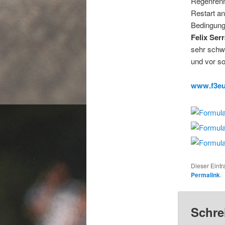
Regenrenne
Restart a
Bedingunge
Felix Ser
sehr schwi
und vor so
www.f3eu
Dieser Eint
Permalink
.
Schre