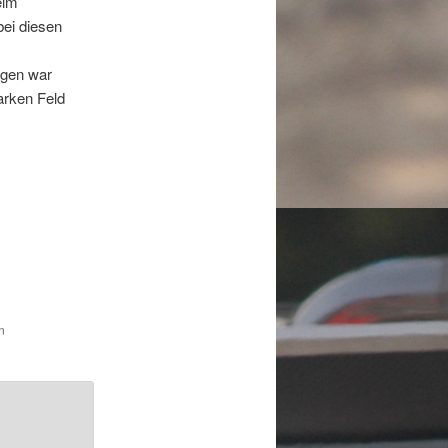
eim
ei diesen
ngen war
tarken Feld
n