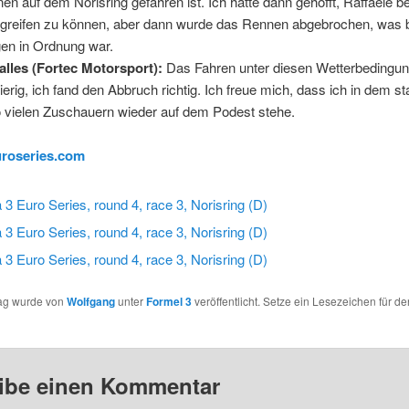
n auf dem Norisring gefahren ist. Ich hatte dann gehofft, Raffaele b
ngreifen zu können, aber dann wurde das Rennen abgebrochen, was b
n in Ordnung war. 
ralles (Fortec Motorsport):
Das Fahren unter diesen Wetterbedingu
erig, ich fand den Abbruch richtig. Ich freue mich, dass ich in dem s
 vielen Zuschauern wieder auf dem Podest stehe.
roseries.com
rag wurde von
Wolfgang
unter
Formel 3
veröffentlicht. Setze ein Lesezeichen für de
ibe einen Kommentar