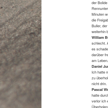
der Bolid
Rennunterb
Minuten wu
die Freiga
Buller, de
weiterhin 
William Bu
schlecht. 
es schade,
darüber fr
am Leben.
Daniel Ju
Ich hatte
zu überhol
nicht drin.
Pascal We
hatte dur
verlor ich
Überholen 