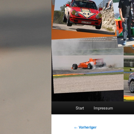
Hauptmenü
Start
Impressum
Beitragsnavigation
←
Vorheriger