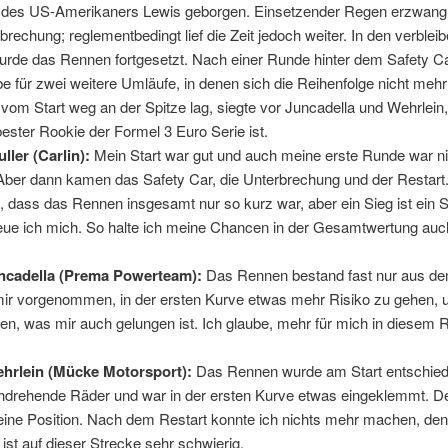
e des US-Amerikaners Lewis geborgen. Einsetzender Regen erzwang
rechung; reglementbedingt lief die Zeit jedoch weiter. In den verblei
rde das Rennen fortgesetzt. Nach einer Runde hinter dem Safety Car
be für zwei weitere Umläufe, in denen sich die Reihenfolge nicht mehr
r vom Start weg an der Spitze lag, siegte vor Juncadella und Wehrlein,
bester Rookie der Formel 3 Euro Serie ist.
ller (Carlin):
Mein Start war gut und auch meine erste Runde war ni
Aber dann kamen das Safety Car, die Unterbrechung und der Restart. 
 dass das Rennen insgesamt nur so kurz war, aber ein Sieg ist ein 
eue ich mich. So halte ich meine Chancen in der Gesamtwertung auc

ncadella (Prema Powerteam):
Das Rennen bestand fast nur aus de
 mir vorgenommen, in der ersten Kurve etwas mehr Risiko zu gehen,
en, was mir auch gelungen ist. Ich glaube, mehr für mich in diesem
hrlein (Mücke Motorsport):
Das Rennen wurde am Start entschied
chdrehende Räder und war in der ersten Kurve etwas eingeklemmt. D
 eine Position. Nach dem Restart konnte ich nichts mehr machen, de
ist auf dieser Strecke sehr schwierig.