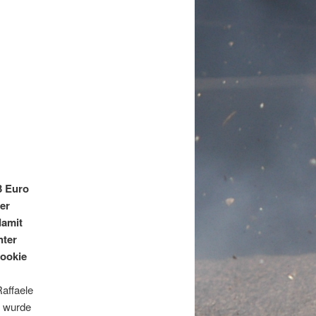
3 Euro
er
damit
nter
Rookie
affaele
e wurde