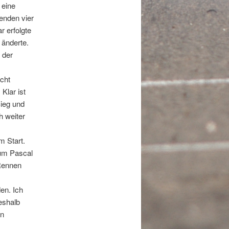
 eine
benden vier
 erfolgte
 änderte.
 der
cht
Klar ist
Sieg und
h weiter
m Start.
 um Pascal
 Rennen
en. Ich
eshalb
nn