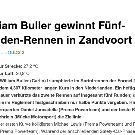
liam Buller gewinnt Fünf-
den-Rennen in Zandvoort
ht am
25.8.2012
r Strecke:
27,2 °C
r Luft:
20,8°C
 William Buller (Carlin) triumphierte im Sprintrennen der Formel 
 dem 4,307 Kilometer langen Kurs in den Niederlanden. Ein heftig
uer verkürzte das zweite Rennen auf insgesamt fünf Runden; 
e im Reglement festgeschrieben nur halbe Punkte vergeben. Hi
erquerten Daniel Juncadella (Prema Powerteam) und der beste 
hrlein (Mücke Motorsport) die Ziellinie.
er ersten Kurve kollidierten Michael Lewis (Prema Powerteam) und R
 (Prema Powerteam). Während der anschließenden Safety-Car-Phas