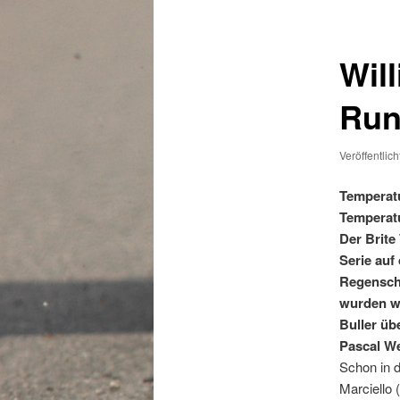
Wil
Run
Veröffentlic
Temperatu
Temperatu
Der Brite
Serie auf
Regenscha
wurden wi
Buller üb
Pascal We
Schon in d
Marciello