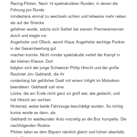
Racing-Piloten. Nach 14 spektakulären Runden, in denen die
Führung pro Runde
mindestens einmal zu wechseln schien und teilweise mehr neben
als auf der Strecke
gefahren wurde, setzte sich Seifert bei seinem Premierenrennen
durch und siegte vor
Angerhofer und CRock, womit Klaus Angerhofer wichtige Punkte
in der Gesamtwertung gut
machen konnte. Nicht minder spektakulär verlief der Kampf in
der kleinen Klasse: Dort
balgten sich der junge Schweizer Philip Hirschi und der große
Routinier Jim Gebhardt, die ihr
rundenlang fair geführtes Duell mit einem Infight im Motodrom
beendeten: Gebhardt sah eine
Lücke, die am Ende nicht ganz so groß war, wie gedacht, und
traf Hirschi am rechten
Hinterrad, wobei beide Fahrzeuge beschädigt wurden. So richtig
kurios wurde es dann, als
Gebhardt im waidwunden Auto vorzeitig an die Box humpelte. Die
nachfolgenden Rookie-
Piloten taten es dem Bayern nämlich gleich und fuhren ebenfalls