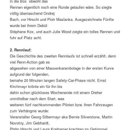
in die Box  obwohl das
Rennen eigentlich noch eine Runde gelaufen wäre. So siegte
völlig überraschend Ondrej
Bach, vor Hirschi und Piotr Maslanka. Ausgezeichnete Fünfte
wurde bei ihrem Debüt
Stéphane Kox, und auch Julie Wood zeigte ein tolles Rennen und
fuhr auf Platz acht.
2. Rennlauf:
Die Geschichte des zweiten Rennlaufs ist schnell erzählt, denn
viel Renn-Action gab es 
abgesehen von einer Massenkarambolage in der ersten Kurve 
aufgrund der folgenden,
beinahe 20 Minuten langen Safety-Car-Phase nicht. Ernst
Kirchmayr krönte ein für ihn bis
dahin schon glückloses Wochenende mit einem Dreher
unmittelbar nach dem Start, was
weiteren fünf nachkommenden Piloten bzw. ihren Fahrzeugen
zum Verhängnis wurde:
Veranstalter Georg Silbermayr aka Bernie Silverstone, Martin
Novotny, Jim Gebhardt,
Philip Hirschi und Laura Kraihamer krachten im Getümmel