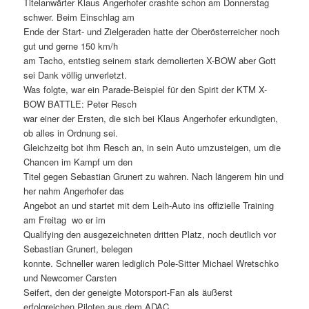
Titelanwärter Klaus Angerhofer crashte schon am Donnerstag
schwer. Beim Einschlag am
Ende der Start- und Zielgeraden hatte der Oberösterreicher noch
gut und gerne 150 km/h
am Tacho, entstieg seinem stark demolierten X-BOW aber Gott
sei Dank völlig unverletzt.
Was folgte, war ein Parade-Beispiel für den Spirit der KTM X-
BOW BATTLE: Peter Resch
war einer der Ersten, die sich bei Klaus Angerhofer erkundigten,
ob alles in Ordnung sei.
Gleichzeitg bot ihm Resch an, in sein Auto umzusteigen, um die
Chancen im Kampf um den
Titel gegen Sebastian Grunert zu wahren. Nach längerem hin und
her nahm Angerhofer das
Angebot an und startet mit dem Leih-Auto ins offizielle Training
am Freitag  wo er im
Qualifying den ausgezeichneten dritten Platz, noch deutlich vor
Sebastian Grunert, belegen
konnte. Schneller waren lediglich Pole-Sitter Michael Wretschko
und Newcomer Carsten
Seifert, den der geneigte Motorsport-Fan als äußerst
erfolgreichen Piloten aus dem ADAC