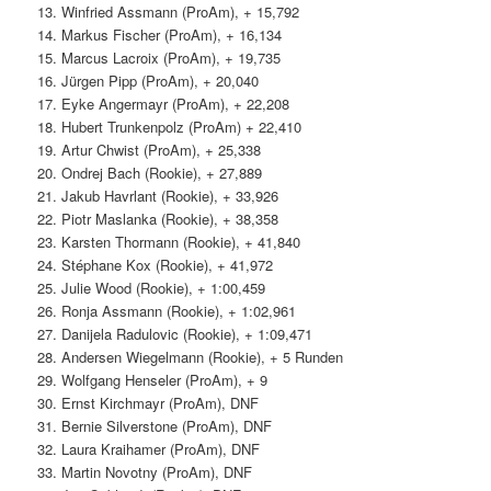
13. Winfried Assmann (ProAm), + 15,792
14. Markus Fischer (ProAm), + 16,134
15. Marcus Lacroix (ProAm), + 19,735
16. Jürgen Pipp (ProAm), + 20,040
17. Eyke Angermayr (ProAm), + 22,208
18. Hubert Trunkenpolz (ProAm) + 22,410
19. Artur Chwist (ProAm), + 25,338
20. Ondrej Bach (Rookie), + 27,889
21. Jakub Havrlant (Rookie), + 33,926
22. Piotr Maslanka (Rookie), + 38,358
23. Karsten Thormann (Rookie), + 41,840
24. Stéphane Kox (Rookie), + 41,972
25. Julie Wood (Rookie), + 1:00,459
26. Ronja Assmann (Rookie), + 1:02,961
27. Danijela Radulovic (Rookie), + 1:09,471
28. Andersen Wiegelmann (Rookie), + 5 Runden
29. Wolfgang Henseler (ProAm), + 9
30. Ernst Kirchmayr (ProAm), DNF
31. Bernie Silverstone (ProAm), DNF
32. Laura Kraihamer (ProAm), DNF
33. Martin Novotny (ProAm), DNF