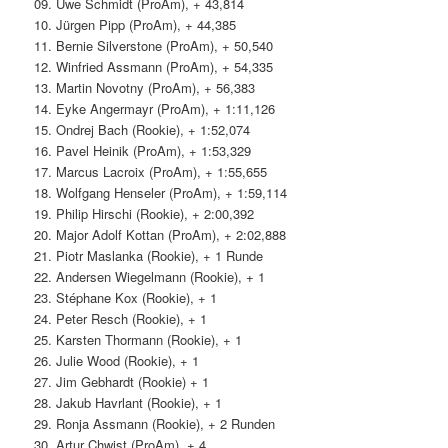
09. Uwe Schmidt (ProAm), + 43,814
10. Jürgen Pipp (ProAm), + 44,385
11. Bernie Silverstone (ProAm), + 50,540
12. Winfried Assmann (ProAm), + 54,335
13. Martin Novotny (ProAm), + 56,383
14. Eyke Angermayr (ProAm), + 1:11,126
15. Ondrej Bach (Rookie), + 1:52,074
16. Pavel Heinik (ProAm), + 1:53,329
17. Marcus Lacroix (ProAm), + 1:55,655
18. Wolfgang Henseler (ProAm), + 1:59,114
19. Philip Hirschi (Rookie), + 2:00,392
20. Major Adolf Kottan (ProAm), + 2:02,888
21. Piotr Maslanka (Rookie), + 1 Runde
22. Andersen Wiegelmann (Rookie), + 1
23. Stéphane Kox (Rookie), + 1
24. Peter Resch (Rookie), + 1
25. Karsten Thormann (Rookie), + 1
26. Julie Wood (Rookie), + 1
27. Jim Gebhardt (Rookie) + 1
28. Jakub Havrlant (Rookie), + 1
29. Ronja Assmann (Rookie), + 2 Runden
30. Artur Chwist (ProAm), + 4