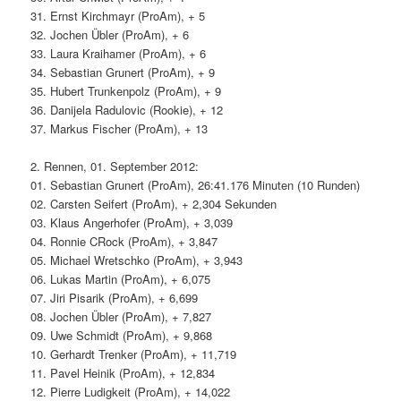
31. Ernst Kirchmayr (ProAm), + 5
32. Jochen Übler (ProAm), + 6
33. Laura Kraihamer (ProAm), + 6
34. Sebastian Grunert (ProAm), + 9
35. Hubert Trunkenpolz (ProAm), + 9
36. Danijela Radulovic (Rookie), + 12
37. Markus Fischer (ProAm), + 13
2. Rennen, 01. September 2012:
01. Sebastian Grunert (ProAm), 26:41.176 Minuten (10 Runden)
02. Carsten Seifert (ProAm), + 2,304 Sekunden
03. Klaus Angerhofer (ProAm), + 3,039
04. Ronnie CRock (ProAm), + 3,847
05. Michael Wretschko (ProAm), + 3,943
06. Lukas Martin (ProAm), + 6,075
07. Jiri Pisarik (ProAm), + 6,699
08. Jochen Übler (ProAm), + 7,827
09. Uwe Schmidt (ProAm), + 9,868
10. Gerhardt Trenker (ProAm), + 11,719
11. Pavel Heinik (ProAm), + 12,834
12. Pierre Ludigkeit (ProAm), + 14,022