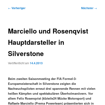
Beitragsnavigation
←
Vorheriger
Nächster
→
Marciello und Rosenqvist
Hauptdarsteller in
Silverstone
Veröffentlicht am
14.4.2013
Beim zweiten Saisonmeeting der FIA Formel-3-
Europameisterschaft in Silverstone zeigten die
Nachwuchspiloten erneut drei spannende Rennen mit vielen
heißen Kämpfen und spektakulären Überholmanövern. Vor
allem Felix Rosenqvist (kfzteile24 Mücke Motorsport) und
Raffaele Marciello (Prema Powerteam) präsentierten sich in