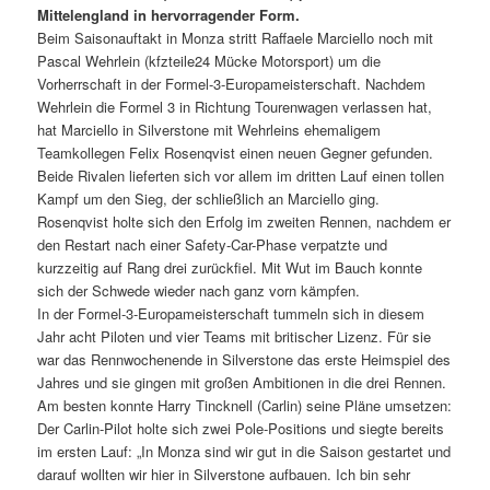
Mittelengland in hervorragender Form.
Beim Saisonauftakt in Monza stritt Raffaele Marciello noch mit
Pascal Wehrlein (kfzteile24 Mücke Motorsport) um die
Vorherrschaft in der Formel-3-Europameisterschaft. Nachdem
Wehrlein die Formel 3 in Richtung Tourenwagen verlassen hat,
hat Marciello in Silverstone mit Wehrleins ehemaligem
Teamkollegen Felix Rosenqvist einen neuen Gegner gefunden.
Beide Rivalen lieferten sich vor allem im dritten Lauf einen tollen
Kampf um den Sieg, der schließlich an Marciello ging.
Rosenqvist holte sich den Erfolg im zweiten Rennen, nachdem er
den Restart nach einer Safety-Car-Phase verpatzte und
kurzzeitig auf Rang drei zurückfiel. Mit Wut im Bauch konnte
sich der Schwede wieder nach ganz vorn kämpfen.
In der Formel-3-Europameisterschaft tummeln sich in diesem
Jahr acht Piloten und vier Teams mit britischer Lizenz. Für sie
war das Rennwochenende in Silverstone das erste Heimspiel des
Jahres und sie gingen mit großen Ambitionen in die drei Rennen.
Am besten konnte Harry Tincknell (Carlin) seine Pläne umsetzen:
Der Carlin-Pilot holte sich zwei Pole-Positions und siegte bereits
im ersten Lauf: „In Monza sind wir gut in die Saison gestartet und
darauf wollten wir hier in Silverstone aufbauen. Ich bin sehr