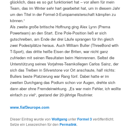
glücklich, dass es so gut funktioniert hat – vor allem für mein
Team, das im Winter sehr hart gearbeitet hat, um in diesem Jahr
um den Titel in der Formel-3-Europameisterschaft kämpfen zu
können.“
Als zweite große britische Hoffnung ging Alex Lynn (Prema
Powerteam) an den Start. Eine Pole-Position ließ er sich
gutschreiben, am Ende der drei Läufe sprangen für ihn gleich
zwei Podestplätze heraus. Auch William Buller (ThreeBond with
T-Sport), das dritte heiße Eisen der Briten, war nicht ganz
zufrieden mit seinen Resultaten beim Heimrennen. Selbst die
Unterstützung seines Vorjahres-Teamkollegen Carlos Sainz, der
sich das Treiben in Silverstone vor Ort anschaute, half nichts:
Bullers beste Platzierung war Rang fünf. Dabei hatte er im
zweiten Durchgang das Podium schon vor Augen, drehte sich
dann aber ohne Fremdeinwirkung. „Es war mein Fehler, ich wollte
einfach zu viel“, gestand der 20-jährige Routinier.
www.fiaf3europe.com
Dieser Eintrag wurde von
Wolfgang
unter
Formel 3
veröffentlicht.
Setze ein Lesezeichen für den
Permalink
.