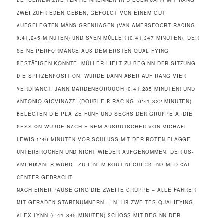
EI SEINEM ZWEITEN HEIMRENNEN IN DIESEM JAHR MIT RANG Z
WEI ZUFRIEDEN GEBEN, GEFOLGT VON EINEM GUT A
UFGELEGTEN MÅNS GRENHAGEN (VAN AMERSFOORT RACING, 0
:41,245 MINUTEN) UND SVEN MÜLLER (0:41,247 MINUTEN), DER S
EINE PERFORMANCE AUS DEM ERSTEN QUALIFYING B
ESTÄTIGEN KONNTE. MÜLLER HIELT ZU BEGINN DER SITZUNG D
IE SPITZENPOSITION, WURDE DANN ABER AUF RANG VIER V
ERDRÄNGT. JANN MARDENBOROUGH (0:41,285 MINUTEN) UND A
NTONIO GIOVINAZZI (DOUBLE R RACING, 0:41,322 MINUTEN) B
ELEGTEN DIE PLÄTZE FÜNF UND SECHS DER GRUPPE A. DIE S
ESSION WURDE NACH EINEM AUSRUTSCHER VON MICHAEL L
EWIS 1:40 MINUTEN VOR SCHLUSS MIT DER ROTEN FLAGGE U
NTERBROCHEN UND NICHT WIEDER AUFGENOMMEN. DER US-A
MERIKANER WURDE ZU EINEM ROUTINECHECK INS MEDICAL C
ENTER GEBRACHT.
NACH EINER PAUSE GING DIE ZWEITE GRUPPE – ALLE FAHRER
MIT GERADEN STARTNUMMERN – IN IHR ZWEITES QUALIFYING.
ALEX LYNN (0:41,845 MINUTEN) SCHOSS MIT BEGINN DER