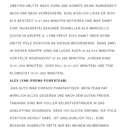
ZWEITEN HÄLFTE NACH VORN UND KONNTE SEINE RUNDENZEIT
NACH UND NACH VERBESSERN. SCHLIESSLICH LIESS ER SICH AL
S BESTZEIT 0:41,845 MINUTEN NOTIEREN UND WAR DAMIT EI
NE TAUSENDSTELSEKUNDE SCHNELLER ALS MARCIELLO ZU
VOR IN GRUPPE A. LYNN FREUT SICH DAMIT ÜBER SEINE DR
ITTE POLE-POSITION AN DIESEM WOCHENENDE. RANG ZWEI IN
DIESER GRUPPE GING AM LUCAS AUER (0:40,970 MINUTEN) VO
R FELIX ROSENQVIST (0:40,982 MINUTEN), JORDAN KING (0
:41,206 MINUTEN), JOSH HILL (0:41,257 MINUTEN) UND TOM BL
OMQVIST (0:41,260 MINUTEN).
ALEX LYNN (PREMA POWERTEAM)
„DAS AUTO WAR EINFACH PHANTASTISCH. MEIN TEAM HAT
WIRKLICH ALLES GEGEBEN UND NACH DEM GUTEN FREIEN
TRAINING SIND WIR VOLLER SELBSTVERTRAUEN IN DAS
QUALIFYING GEGANGEN. DASS ICH GLEICH DREIMAL DIE POLE-
POSITION GEHOLT HABE, IST UNGLAUBLICH TOLL. EINE
BESSERE AUSBEUTE HÄTTE MIR BEI MEINEM HEIMRENNEN