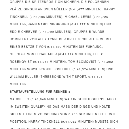
GRUPPE DIE SPITZENPOSITION SICHERN. DIE FOLGENDEN
PLÄTZE GINGEN AN SVEN MÜLLER (0:41,477 MINUTEN), HARRY
TINCKNELL (0:41,486 MINUTEN), MICHAEL LEWIS (0:41,725
MINUTEN), JANN MARDENBOROUGH (0:41,777 MINUTEN) UND
EDDIE CHEEVER (0:41,799 MINUTEN). GRUPPE B WURDE
DOMINIERT VON ALEX LYNN. DER BRITE SICHERTE SICH MIT
EINER BESTZEIT VON 0:41,189 MINUTEN DIE FÜHRUNG,
GEFOLGT VON LUCAS AUER (0:41,224 MINUTEN), FELIX
ROSENQVIST (0:41,247 MINUTEN), TOM BLOMQVIST (0:41,282
MINUTEN) SOWIE ROOKIE JOSH HILL (0:41,374 MINUTEN) UND
WILLIAM BULLER (THREEBOND WITH T-SPORT, 0:41,505
MINUTEN).
STARTAUFSTELLUNG FÜR RENNEN 3
MARCIELLO (0:40,846 MINUTEN) WAR IN SEINER GRUPPE AUCH
IM ZWEITEN QUALIFYING DAS MASS DER DINGE UND HOLTE S
ICH MIT EINEM VORSPRUNG VON 0,206 SEKUNDEN DIE ERSTE P
OSITION. HARRY TINCKNELL (0:41,052 MINUTEN) MUSSTE SICH B