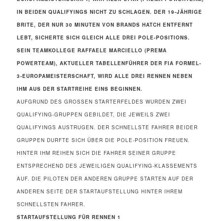
IN BEIDEN QUALIFYINGS NICHT ZU SCHLAGEN. DER 19-JÄHRIGE
BRITE, DER NUR 30 MINUTEN VON BRANDS HATCH ENTFERNT
LEBT, SICHERTE SICH GLEICH ALLE DREI POLE-POSITIONS.
SEIN TEAMKOLLEGE RAFFAELE MARCIELLO (PREMA
POWERTEAM), AKTUELLER TABELLENFÜHRER DER FIA FORMEL-
3-EUROPAMEISTERSCHAFT, WIRD ALLE DREI RENNEN NEBEN
IHM AUS DER STARTREIHE EINS BEGINNEN.
AUFGRUND DES GROSSEN STARTERFELDES WURDEN ZWEI Q
UALIFYING-GRUPPEN GEBILDET, DIE JEWEILS ZWEI Q
UALIFYINGS AUSTRUGEN. DER SCHNELLSTE FAHRER BEIDER G
RUPPEN DURFTE SICH ÜBER DIE POLE-POSITION FREUEN. H
INTER IHM REIHEN SICH DIE FAHRER SEINER GRUPPE E
NTSPRECHEND DES JEWEILIGEN QUALIFYING-KLASSEMENTS A
UF. DIE PILOTEN DER ANDEREN GRUPPE STARTEN AUF DER A
NDEREN SEITE DER STARTAUFSTELLUNG HINTER IHREM S
CHNELLSTEN FAHRER.
STARTAUFSTELLUNG FÜR RENNEN 1