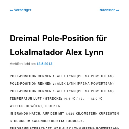
Beitragsnavigation
←
Vorheriger
Nächster
→
Dreimal Pole-Position für
Lokalmatador Alex Lynn
Veröffentlicht am
18.5.2013
POLE-POSITION RENNEN 1:
ALEX LYNN (PREMA POWERTEAM)
POLE-POSITION RENNEN 2:
ALEX LYNN (PREMA POWERTEAM)
POLE-POSITION RENNEN 3:
ALEX LYNN (PREMA POWERTEAM)
TEMPERATUR LUFT / STRECKE:
10,4 °C / 13,1 – 12,0 °C
WETTER:
BEWÖLKT, TROCKEN
IN BRANDS HATCH, AUF DER MIT 1,929 KILOMETERN KÜRZESTEN
STRECKE IM KALENDER DER FIA FORMEL-3-
EUROPAMEISTERSCHAFT, WAR ALEX LYNN (PREMA POWERTEAM)