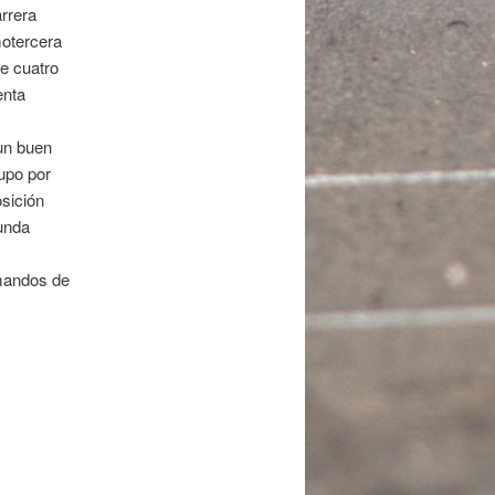
arrera
motercera
e cuatro
enta
un buen
upo por
osición
gunda
 mandos de