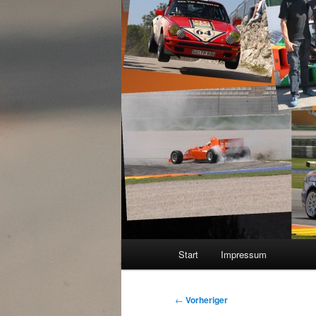
Hauptmenü
Start
Impressum
Beitragsnavigation
←
Vorheriger