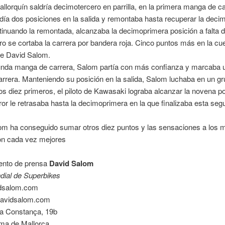
mallorquín saldría decimotercero en parrilla, en la primera manga de c
ía dos posiciones en la salida y remontaba hasta recuperar la deci
tinuando la remontada, alcanzaba la decimoprimera posición a falta d
ro se cortaba la carrera por bandera roja. Cinco puntos más en la cu
de David Salom.
unda manga de carrera, Salom partía con más confianza y marcaba 
arrera. Manteniendo su posición en la salida, Salom luchaba en un gr
los diez primeros, el piloto de Kawasaki lograba alcanzar la novena p
ror le retrasaba hasta la decimoprimera en la que finalizaba esta se
om ha conseguido sumar otros diez puntos y las sensaciones a los
on cada vez mejores
nto de prensa
David Salom
dial de Superbikes
dsalom.com
avidsalom.com
na Constança, 19b
ma de Mallorca