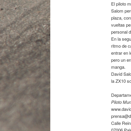
El piloto 
Salom perd
plaza, con
vueltas pe
personal 
En la seg
ritmo de c
entrar en 
pero un er
manga.
David Sal
la ZX10 s
Departame
Piloto Mun
www.davi
prensa@d
Calle Rei
07006 Pal