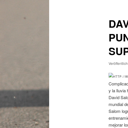
DAV
PUN
SU
Veröffentlic
Complicado
y la lluvi
David Salo
mundial de
Salom logr
entrenami
mejorar lo