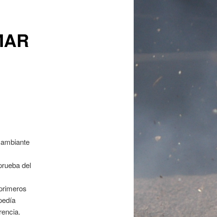
MAR
cambiante
prueba del
 primeros
pedía
rencia.