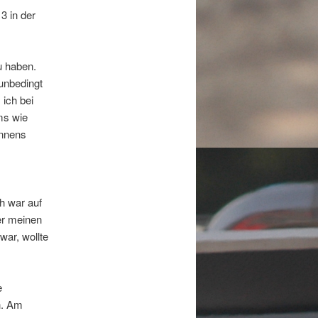
3 in der
u haben.
 unbedingt
 ich bei
ms wie
ennens
h war auf
er meinen
war, wollte
e
n. Am