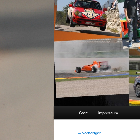
Hauptmenü
Start
Impressum
Beitragsnavigation
←
Vorheriger