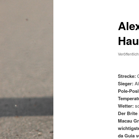
Ale
Hau
Veröffentlic
Strecke:
C
Sieger:
Al
Pole-Posi
Temperatu
Wetter:
so
Der Brite
Macau Gra
wichtigst
da Guia v