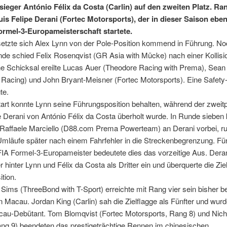
sieger António Félix da Costa (Carlin) auf den zweiten Platz. Ra
uis Felipe Derani (Fortec Motorsports), der in dieser Saison ebenf
ormel-3-Europameisterschaft startete.
etzte sich Alex Lynn von der Pole-Position kommend in Führung. Noc
de schied Felix Rosenqvist (GR Asia with Mücke) nach einer Kollisi
he Schicksal ereilte Lucas Auer (Theodore Racing with Prema), Sean
Racing) und John Bryant-Meisner (Fortec Motorsports). Eine Safety
te.
rt konnte Lynn seine Führungsposition behalten, während der zweitpl
e Derani von António Félix da Costa überholt wurde. In Runde sieben
 Raffaele Marciello (D88.com Prema Powerteam) an Derani vorbei, ru
Umläufe später nach einem Fahrfehler in die Streckenbegrenzung. Fü
FIA Formel-3-Europameister bedeutete dies das vorzeitige Aus. Deran
r hinter Lynn und Félix da Costa als Dritter ein und überquerte die Ziel
ition.
Sims (ThreeBond with T-Sport) erreichte mit Rang vier sein bisher b
n Macau. Jordan King (Carlin) sah die Zielflagge als Fünfter und wur
au-Debütant. Tom Blomqvist (Fortec Motorsports, Rang 8) und Nicho
ang 9) beendeten das prestigeträchtige Rennen im chinesischen