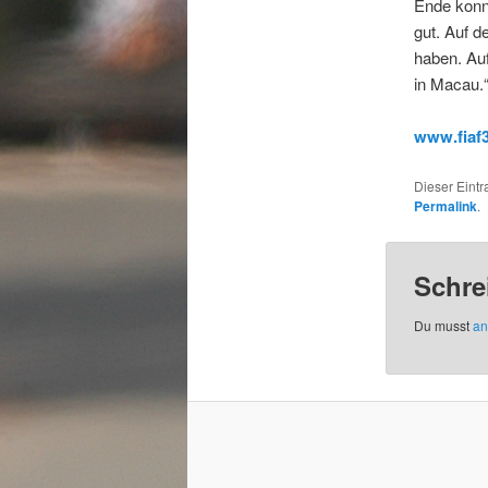
Ende konn
gut. Auf d
haben. Auf
in Macau.
www.fiaf
Dieser Eint
Permalink
.
Schre
Du musst
an