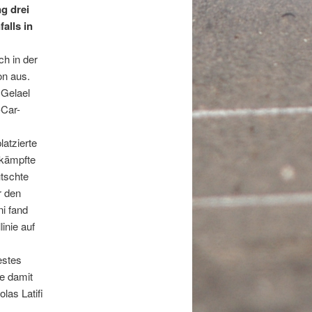
ng drei
alls in
h in der
on aus.
 Gelael
-Car-
atzierte
 kämpfte
tschte
r den
i fand
linie auf
estes
de damit
las Latifi