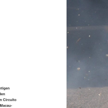
htigen
den
n Circuito
 Macau-