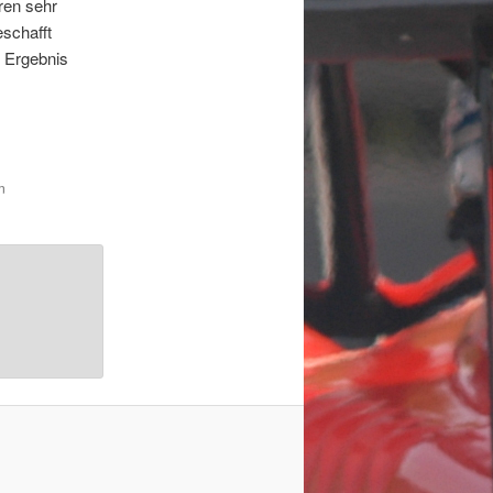
ren sehr
eschafft
s Ergebnis
n