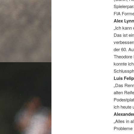
Spielerpar
FIA Forme
Alex Lyn
„Ich kann 
Das ist ei
verbessern
der 60. A
Theodore R
konnte ich
Schlussph
Luis Feli
„Das Renne
alten Reif
Podestplat
ich heute 
Alexander
„Alles in 
Probleme 