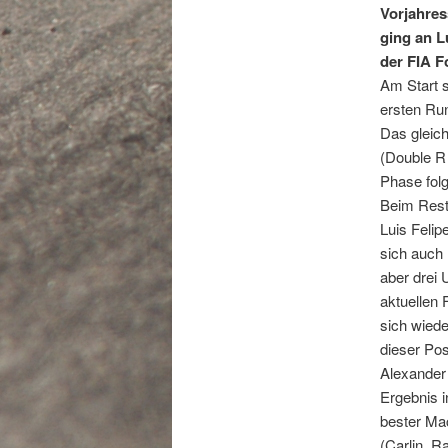
Vorjahres
ging an L
der FIA F
Am Start s
ersten Run
Das gleic
(Double R 
Phase folg
Beim Resta
Luis Felip
sich auch
aber drei 
aktuellen 
sich wiede
dieser Pos
Alexander 
Ergebnis i
bester Mac
(Carlin, R