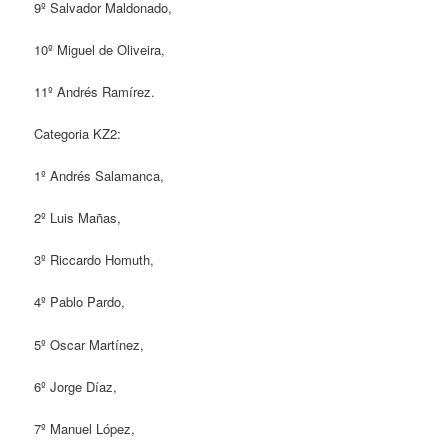
9º Salvador Maldonado,
10º Miguel de Oliveira,
11º Andrés Ramírez.
Categoria KZ2:
1º Andrés Salamanca,
2º Luis Mañas,
3º Riccardo Homuth,
4º Pablo Pardo,
5º Oscar Martínez,
6º Jorge Díaz,
7º Manuel López,