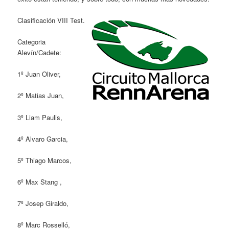
Clasificación VIII Test.
Categoria
Alevín/Cadete:
1º Juan Oliver,
2º Matias Juan,
3º Liam Paulis,
4º Alvaro Garcia,
5º Thiago Marcos,
6º Max Stang ,
7º Josep Giraldo,
8º Marc Rosselló,