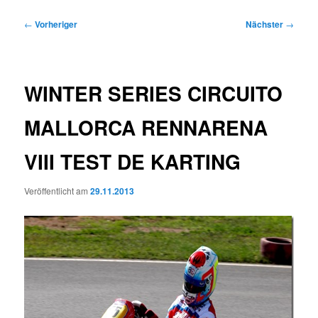
Beitragsnavigation
←
Vorheriger
Nächster
→
WINTER SERIES CIRCUITO
MALLORCA RENNARENA
VIII TEST DE KARTING
Veröffentlicht am
29.11.2013