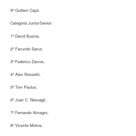
9º Guillem Capó.
Categoria Junior/Senior:
1º David Bustos,
2º Facundo Sacur,
3º Federico Zarcos,
4º Alex Rosselló,
5º Tom Paulus,
6º Juan C. Resoagli,
7º Fernando Almagro,
8º Vicente Molina,