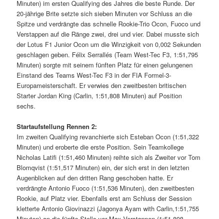
Minuten) im ersten Qualifying des Jahres die beste Runde. Der
20-jährige Brite setzte sich sieben Minuten vor Schluss an die
Spitze und verdrängte das schnelle Rookie-Trio Ocon, Fuoco und
Verstappen auf die Ränge zwei, drei und vier. Dabei musste sich
der Lotus F1 Junior Ocon um die Winzigkeit von 0,002 Sekunden
geschlagen geben. Félix Serrallés (Team West-Tec F3, 1:51,795
Minuten) sorgte mit seinem fünften Platz für einen gelungenen
Einstand des Teams West-Tec F3 in der FIA Formel-3-
Europameisterschaft. Er verwies den zweitbesten britischen
Starter Jordan King (Carlin, 1:51,808 Minuten) auf Position
sechs.
Startaufstellung Rennen 2:
Im zweiten Qualifying revanchierte sich Esteban Ocon (1:51,322
Minuten) und eroberte die erste Position. Sein Teamkollege
Nicholas Latifi (1:51,460 Minuten) reihte sich als Zweiter vor Tom
Blomqvist (1:51,517 Minuten) ein, der sich erst in den letzten
Augenblicken auf den dritten Rang geschoben hatte. Er
verdrängte Antonio Fuoco (1:51,536 Minuten), den zweitbesten
Rookie, auf Platz vier. Ebenfalls erst am Schluss der Session
kletterte Antonio Giovinazzi (Jagonya Ayam with Carlin,1:51,755
Minuten) an die fünfte Stelle vor Max Verstappen (1:51,808