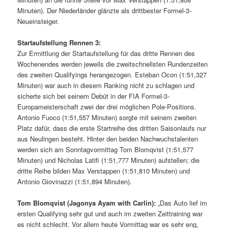
Minuten). Der Niederländer glänzte als drittbester Formel-3-
Neueinsteiger.
Startaufstellung Rennen 3:
Zur Ermittlung der Startaufstellung für das dritte Rennen des
Wochenendes werden jeweils die zweitschnellsten Rundenzeiten
des zweiten Qualifyings herangezogen. Esteban Ocon (1:51,327
Minuten) war auch in diesem Ranking nicht zu schlagen und
sicherte sich bei seinem Debüt in der FIA Formel-3-
Europameisterschaft zwei der drei möglichen Pole-Positions.
Antonio Fuoco (1:51,557 Minuten) sorgte mit seinem zweiten
Platz dafür, dass die erste Startreihe des dritten Saisonlaufs nur
aus Neulingen besteht. Hinter den beiden Nachwuchstalenten
werden sich am Sonntagvormittag Tom Blomqvist (1:51,577
Minuten) und Nicholas Latifi (1:51,777 Minuten) aufstellen; die
dritte Reihe bilden Max Verstappen (1:51,810 Minuten) und
Antonio Giovinazzi (1:51,894 Minuten).
Tom Blomqvist (Jagonya Ayam with Carlin):
„Das Auto lief im
ersten Qualifying sehr gut und auch im zweiten Zeittraining war
es nicht schlecht. Vor allem heute Vormittag war es sehr eng,