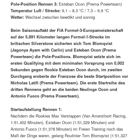
Pole-Position Rennen 3:
Esteban Ocon (Prema Powerteam)
Temperatur Luft / Strecke:
9,1 – 8,3 °C / 7,3 – 6,9 °C
Wetter:
Wechsel zwischen bewölkt und sonnig
Beim Saisonauftakt der FIA Formel-3-Europameisterschaft
auf der 5,891 Kilometer langen Formel-1-Strecke im
britischen Silverstone sicherten sich Tom Blomqvist
(Jagonya Ayam with Carlin) und Esteban Ocon (Prema
Powerteam) die Pole-Positions. Blomqvist setzte sich im
ersten Qualifying mit dem minimalen Vorsprung von 0,002
Sekunden gegen Rookie Esteban Ocon durch, im zweiten
Durchgang eroberte der Franzose die beste Startposition vor
Nicholas Latifi (Prema Powerteam). Die erste Startreihe des
dritten Rennens geht an die beiden Neulinge Ocon und
Antonio Fuoco (Prema Powerteam).
Startaufstellung Rennen 1:
Nachdem die Rookies Max Verstappen (Van Amersfoort Racing,
1:51,402 Minuten), Esteban Ocon (1:51,329 Minuten) und
Antonio Fuoco (1:51,378 Minuten) im Freien Training noch das
Maß der Dinge waren, gelang Routinier Tom Blomqvist (1:51,327