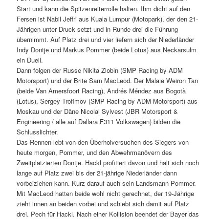
Start und kann die Spitzenreiterrolle halten. Ihm dicht auf den
Fersen ist Nabil Jeffri aus Kuala Lumpur (Motopark), der den 21-
Jährigen unter Druck setzt und in Runde drei die Führung
übernimmt. Auf Platz drei und vier liefern sich der Niederländer
Indy Dontje und Markus Pommer (beide Lotus) aus Neckarsulm
ein Duell.
Dann folgen der Russe Nikita Zlobin (SMP Racing by ADM
Motorsport) und der Brite Sam MacLeod. Der Malaie Weiron Tan
(beide Van Amersfoort Racing), Andrés Méndez aus Bogotà
(Lotus), Sergey Trofimov (SMP Racing by ADM Motorsport) aus
Moskau und der Däne Nicolai Sylvest (JBR Motorsport &
Engineering / alle auf Dallara F311 Volkswagen) bilden die
Schlusslichter.
Das Rennen lebt von den Überholversuchen des Siegers von
heute morgen, Pommer, und den Abwehrmanövern des
Zweitplatzierten Dontje. Hackl profitiert davon und hält sich noch
lange auf Platz zwei bis der 21-jährige Niederländer dann
vorbeiziehen kann. Kurz darauf auch sein Landsmann Pommer.
Mit MacLeod hatten beide wohl nicht gerechnet, der 19-Jährige
zieht innen an beiden vorbei und schiebt sich damit auf Platz
drei. Pech für Hackl. Nach einer Kollision beendet der Bayer das