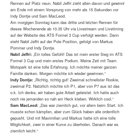
Rennen auf Platz neun. Nabil Jeffri zieht allen davon und gewinnt
am Ende mit einem Vorsprung von mehr als 15 Sekunden vor
Indy Dontje und Sam MacLeod.
Am morgigen Sonntag kann das dritte und letzten Rennen für
dieses Wochenende ab 10.35 Uhr via Livestream und Livetiming
auf der Website des ATS Formel 3 Cup verfolgt werden. Dann
steht Nabil Jeffri auf der Pole Position, gefolgt von Markus
Pommer und Indy Dontje.
Nabil Jeffri:
„Ein tolles Gefühl! Das ist mein erster Sieg im ATS
Formel 3 Cup und mein erstes Podium. Meine Zeit mit Team
Motopark ist eine tolle Erfahrung. Ich möchte meiner ganzen
Familie danken. Morgen möchte ich wieder gewinnen.“
Indy Dontje:
„Richtig, richtig gut! Zweimal schnellster Rookie,
zweimal P2. Natürlich möchte ich P1, aber von P7 aus ist das
o.k. Ich denke, wir haben gute Arbeit geleistet. Ich hatte auch
noch nie jemanden so nah am Heck kleben. Wirklich cool.“
Sam MacLeod:
„Das war ziemlich gut, vor allem beim Start. Ich
musste schon kämpfen, aber zum Glück haben alle ordentlich
gepusht. Und mit Maximilian und Markus hatte ich eine tolle
Möglichkeit, zwei in einer Kurve zu überholen. Danach war es
ziemlich leicht.“