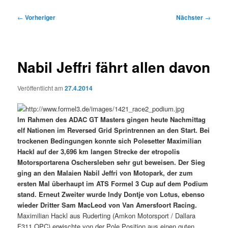
Beitragsnavigation
←
Vorheriger
Nächster
→
Nabil Jeffri fährt allen davon
Veröffentlicht am
27.4.2014
Im Rahmen des ADAC GT Masters gingen heute Nachmittag
elf Nationen im Reversed Grid Sprintrennen an den Start. Bei
trockenen Bedingungen konnte sich Polesetter Maximilian
Hackl auf der 3,696 km langen Strecke der etropolis
Motorsportarena Oschersleben sehr gut beweisen. Der Sieg
ging an den Malaien Nabil Jeffri von Motopark, der zum
ersten Mal überhaupt im ATS Formel 3 Cup auf dem Podium
stand. Erneut Zweiter wurde Indy Dontje von Lotus, ebenso
wieder Dritter Sam MacLeod von Van Amersfoort Racing.
Maximilian Hackl aus Ruderting (Amkon Motorsport / Dallara
F311 OPC) erwischte von der Pole Position aus einen guten